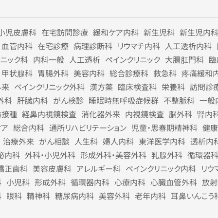
小児皮膚科
在宅訪問診療
緩和ケア内科
新生児科
新生児内
血管内科
在宅診療
病理診断科
リウマチ内科
人工透析内科
リニック科
内科一般
人工透析
ペインクリニック
大腸肛門科
臨
甲状腺科
胃腸外科
美容内科
総合診療科
救急科
疼痛緩和
外来
ペインクリニック外科
漢方薬
臨床検査科
栄養科
訪問診
外科
肝臓内科
がん検診
睡眠時無呼吸症候群
不整脈科
一般
防接種
経鼻内視鏡検査
消化器外来
内視鏡検査
脳外科
腎内
ケア
総合内科
通所リハビリテーション
児童・思春期精神科
健康
治療外来
がん相談
人生科
婦人内科
東洋医学内科
透析内
泌内科
外科・小児外科
形成外科・美容外科
乳腺外科
循環器
矯正歯科
美容皮膚科
アレルギー科
ペインクリニック内科
リウ
科
小児科
形成外科
循環器内科
心療内科
心臓血管外科
放射
科
眼科
精神科
糖尿病内科
美容外科
老年内科
耳鼻いんこう