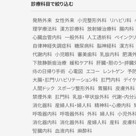
診療科目で絞り込む
発熱外来
女性外来
小児整形外科
リハビリ科
理学療法科
漢方診療科
放射線治療科
腸内科
心臓血管内科
一般外科
人工透析科
ペインク
自律神経失調症科
糖尿病科
脳神経科
漢方科
代謝内科
小児眼科
審美歯科
乳腺内科
肥満
下肢静脈瘤治療
緩和ケア科
肝臓・胆のう・膵臓
痔の日帰り手術
心電図
エコー
レントゲン
予
大腸・肛門リハビリテーション科
肛門内科
デイ
人間ドック
スポーツ整形外科
胃腸科
皮膚外科
禁煙外来
肛門科
乳腺・甲状腺外科
代謝・内分
消化器科
産婦人科・婦人科
精神科・心療内科
呼吸器内科
呼吸器外科
外科
婦人科
小児外
消化器内科
消化器外科
産婦人科
産科
皮膚
腎臓内科
血液内科
麻酔科