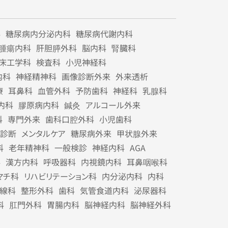
科
糖尿病内分泌内科
糖尿病代謝内科
腫瘍内科
肝胆膵外科
脳内科
腎臓科
床工学科
検査科
小児神経科
内科
神経精神科
画像診断外来
外来透析
療
耳鼻科
血管外科
予防歯科
神経科
乳腺科
内科
膠原病内科
鍼灸
アルコール外来
科
専門外来
歯科口腔外科
小児歯科
診断
メンタルケア
糖尿病外来
甲状腺外来
科
老年精神科
一般検診
神経内科
AGA
科
漢方内科
呼吸器科
内視鏡内科
耳鼻咽喉科
マチ科
リハビリテーション科
内分泌内科
内科
線科
整形外科
歯科
気管食道内科
泌尿器科
科
肛門外科
胃腸内科
脳神経内科
脳神経外科