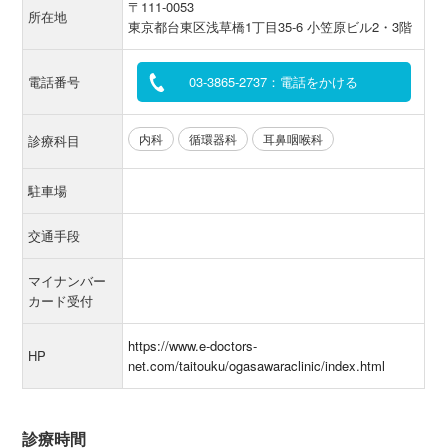
〒111-0053
所在地
東京都台東区浅草橋1丁目35-6 小笠原ビル2・3階
電話番号
03-3865-2737：電話をかける
内科
循環器科
耳鼻咽喉科
診療科目
駐車場
交通手段
マイナンバー
カード受付
https://www.e-doctors-
HP
net.com/taitouku/ogasawaraclinic/index.html
診療時間