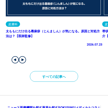
皮膚科
皮
太ももにだけ出る蕁麻疹（じんましん）が気になる。原因と対処方
帯
法は？【医師監修】
介
2026.07.23
すべての記事へ
ニュース
医療機関を探す
薬局を探す
SOKUYAKUメディカルコラム