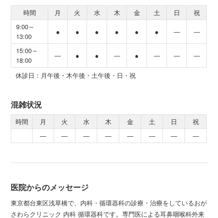
時間
月
火
水
木
金
土
日
祝
9:00～
●
●
●
●
●
●
―
―
13:00
15:00～
―
●
●
―
●
―
―
―
18:00
休診日：月午後・木午後・土午後・日・祝
混雑状況
時間
月
火
水
木
金
土
日
祝
―
―
―
―
―
―
―
―
医院からのメッセージ
東京都台東区浅草橋で、内科・循環器科の診療・治療をしているおが
さわらクリニック 内科 循環器科です。専門医による耳鼻咽喉科外来