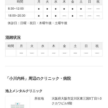
時間
月
火
水
木
金
土
日
祝
8:30~12:00
●
●
●
●
●
●
―
―
18:00~20:30
●
●
●
―
●
―
―
―
休診日：日曜・祝日・木曜午後・土曜午後
混雑状況
時間
月
火
水
木
金
土
日
祝
―
―
―
―
―
―
―
―
「小川内科」周辺のクリニック・病院
池上メンタルクリニック
所在地
大阪府大阪市淀川区東三国5丁目1-3
クカワビル5階