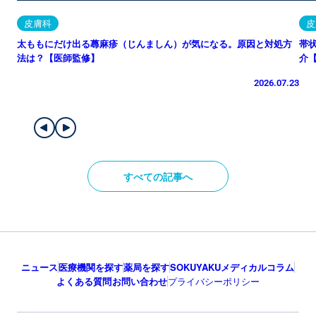
皮膚科
皮
太ももにだけ出る蕁麻疹（じんましん）が気になる。原因と対処方
帯
法は？【医師監修】
介
2026.07.23
すべての記事へ
ニュース
医療機関を探す
薬局を探す
SOKUYAKUメディカルコラム
よくある質問
お問い合わせ
プライバシーポリシー