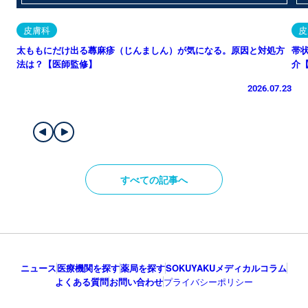
皮膚科
皮
太ももにだけ出る蕁麻疹（じんましん）が気になる。原因と対処方
帯
法は？【医師監修】
介
2026.07.23
すべての記事へ
ニュース
医療機関を探す
薬局を探す
SOKUYAKUメディカルコラム
よくある質問
お問い合わせ
プライバシーポリシー