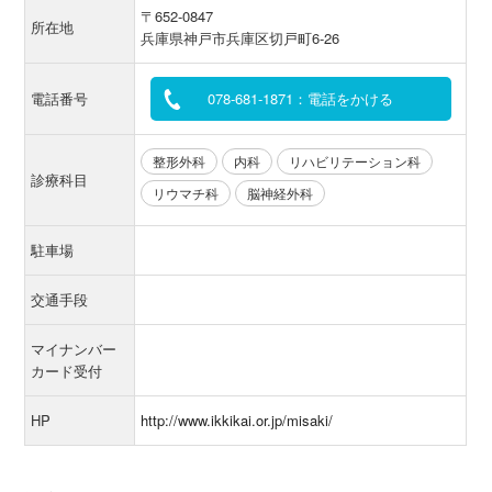
〒652-0847
所在地
兵庫県神戸市兵庫区切戸町6-26
電話番号
078-681-1871：電話をかける
整形外科
内科
リハビリテーション科
診療科目
リウマチ科
脳神経外科
駐車場
交通手段
マイナンバー
カード受付
HP
http://www.ikkikai.or.jp/misaki/