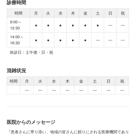
診療時間
時間
月
火
水
木
金
土
日
祝
9:00～
●
●
●
●
●
●
―
―
12:30
14:00～
●
●
●
●
●
―
―
―
16:30
休診日：土午後・日・祝
混雑状況
時間
月
火
水
木
金
土
日
祝
―
―
―
―
―
―
―
―
医院からのメッセージ
『患者さんに寄り添い、地域の皆さんに頼りにされる医療機関であり