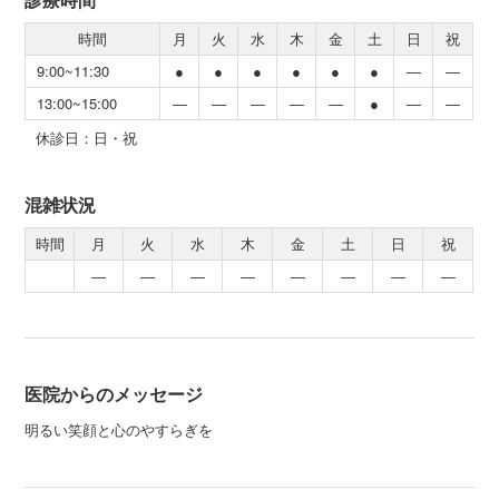
時間
月
火
水
木
金
土
日
祝
9:00~11:30
●
●
●
●
●
●
―
―
13:00~15:00
―
―
―
―
―
●
―
―
休診日：日・祝
混雑状況
時間
月
火
水
木
金
土
日
祝
―
―
―
―
―
―
―
―
医院からのメッセージ
明るい笑顔と心のやすらぎを