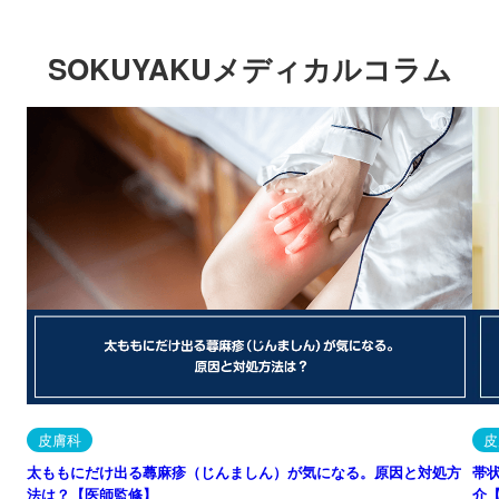
SOKUYAKUメディカルコラム
皮膚科
皮
太ももにだけ出る蕁麻疹（じんましん）が気になる。原因と対処方
帯
法は？【医師監修】
介