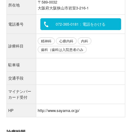
〒589-0032
所在地
大阪府大阪狭山市岩室3-216-1
電話番号
072-365-0181：電話をかける
精神科
心療内科
内科
診療科目
歯科（歯科は入院患者のみ
駐車場
交通手段
マイナンバー
カード受付
HP
http://www.sayama.or.jp/
診療時間