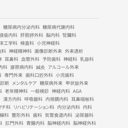
科
糖尿病内分泌内科
糖尿病代謝内科
腫瘍内科
肝胆膵外科
脳内科
腎臓科
床工学科
検査科
小児神経科
内科
神経精神科
画像診断外来
外来透析
療
耳鼻科
血管外科
予防歯科
神経科
乳腺科
内科
膠原病内科
鍼灸
アルコール外来
科
専門外来
歯科口腔外科
小児歯科
診断
メンタルケア
糖尿病外来
甲状腺外来
科
老年精神科
一般検診
神経内科
AGA
科
漢方内科
呼吸器科
内視鏡内科
耳鼻咽喉科
マチ科
リハビリテーション科
内分泌内科
内科
線科
整形外科
歯科
気管食道内科
泌尿器科
科
肛門外科
胃腸内科
脳神経内科
脳神経外科