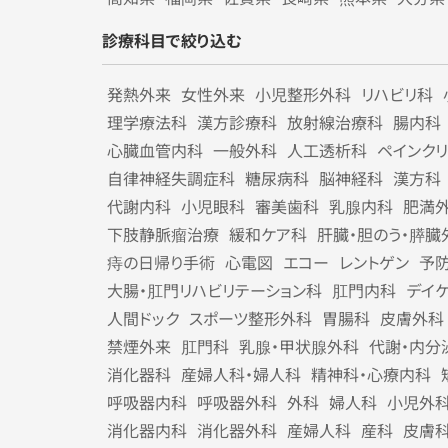
診療科目で絞り込む
発熱外来
女性外来
小児整形外科
リハビリ科
理学療法科
漢方診療科
放射線治療科
腸内科
心臓血管内科
一般外科
人工透析科
ペインク
自律神経失調症科
糖尿病科
脳神経科
漢方科
代謝内科
小児眼科
審美歯科
乳腺内科
肥満
下肢静脈瘤治療
緩和ケア科
肝臓・胆のう・膵臓
痔の日帰り手術
心電図
エコー
レントゲン
予
大腸・肛門リハビリテーション科
肛門内科
デイ
人間ドック
スポーツ整形外科
胃腸科
皮膚外科
禁煙外来
肛門科
乳腺・甲状腺外科
代謝・内分
消化器科
産婦人科・婦人科
精神科・心療内科
呼吸器内科
呼吸器外科
外科
婦人科
小児外
消化器内科
消化器外科
産婦人科
産科
皮膚