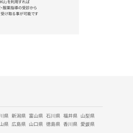
YAKU」を利用すれば
療・服薬指導の受診から
て受け取る事が可能です
川県
新潟県
富山県
石川県
福井県
山梨県
山県
広島県
山口県
徳島県
香川県
愛媛県