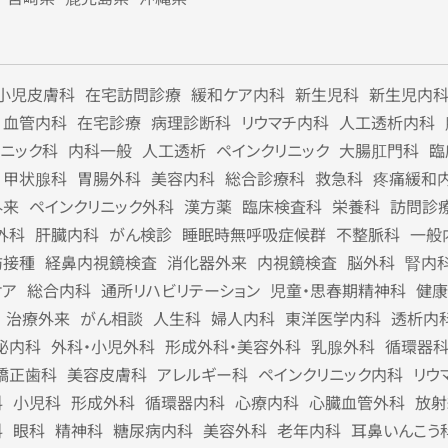
小児皮膚科
在宅訪問診療
緩和ケア内科
新生児科
新生児内
血管内科
在宅診療
病理診断科
リウマチ内科
人工透析内科
リニック科
内科一般
人工透析
ペインクリニック
大腸肛門科
臨
甲状腺科
胃腸外科
美容内科
総合診療科
救急科
疼痛緩和
外来
ペインクリニック外科
漢方薬
臨床検査科
栄養科
訪問診
外科
肝臓内科
がん検診
睡眠時無呼吸症候群
不整脈科
一般
防接種
経鼻内視鏡検査
消化器外来
内視鏡検査
脳外科
腎内
ケア
総合内科
通所リハビリテーション
児童・思春期精神科
健康
治療外来
がん相談
人生科
婦人内科
東洋医学内科
透析内
泌内科
外科・小児外科
形成外科・美容外科
乳腺外科
循環器
矯正歯科
美容皮膚科
アレルギー科
ペインクリニック内科
リウ
科
小児科
形成外科
循環器内科
心療内科
心臓血管外科
放射
科
眼科
精神科
糖尿病内科
美容外科
老年内科
耳鼻いんこう