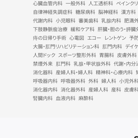
心臓血管内科
一般外科
人工透析科
ペインク
自律神経失調症科
糖尿病科
脳神経科
漢方科
代謝内科
小児眼科
審美歯科
乳腺内科
肥満
下肢静脈瘤治療
緩和ケア科
肝臓・胆のう・膵臓
痔の日帰り手術
心電図
エコー
レントゲン
予
大腸・肛門リハビリテーション科
肛門内科
デイ
人間ドック
スポーツ整形外科
胃腸科
皮膚外科
禁煙外来
肛門科
乳腺・甲状腺外科
代謝・内分
消化器科
産婦人科・婦人科
精神科・心療内科
呼吸器内科
呼吸器外科
外科
婦人科
小児外
消化器内科
消化器外科
産婦人科
産科
皮膚
腎臓内科
血液内科
麻酔科