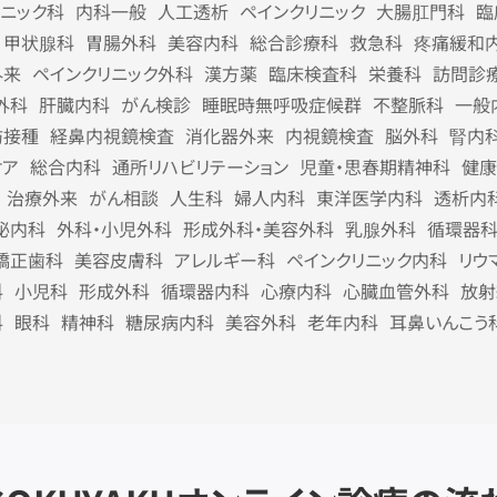
リニック科
内科一般
人工透析
ペインクリニック
大腸肛門科
臨
甲状腺科
胃腸外科
美容内科
総合診療科
救急科
疼痛緩和
外来
ペインクリニック外科
漢方薬
臨床検査科
栄養科
訪問診
外科
肝臓内科
がん検診
睡眠時無呼吸症候群
不整脈科
一般
防接種
経鼻内視鏡検査
消化器外来
内視鏡検査
脳外科
腎内
ケア
総合内科
通所リハビリテーション
児童・思春期精神科
健康
治療外来
がん相談
人生科
婦人内科
東洋医学内科
透析内
泌内科
外科・小児外科
形成外科・美容外科
乳腺外科
循環器
矯正歯科
美容皮膚科
アレルギー科
ペインクリニック内科
リウ
科
小児科
形成外科
循環器内科
心療内科
心臓血管外科
放射
科
眼科
精神科
糖尿病内科
美容外科
老年内科
耳鼻いんこう