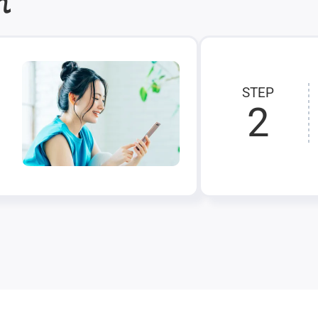
れ
STEP
2