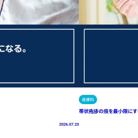
皮膚科
帯状疱疹の痕を最小限にす
2026.07.23