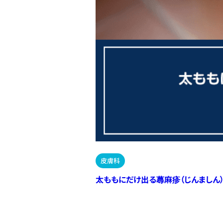
皮膚科
太ももにだけ出る蕁麻疹（じんましん