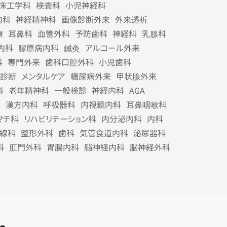
床工学科
検査科
小児神経科
内科
神経精神科
画像診断外来
外来透析
療
耳鼻科
血管外科
予防歯科
神経科
乳腺科
内科
膠原病内科
鍼灸
アルコール外来
科
専門外来
歯科口腔外科
小児歯科
診断
メンタルケア
糖尿病外来
甲状腺外来
科
老年精神科
一般検診
神経内科
AGA
科
漢方内科
呼吸器科
内視鏡内科
耳鼻咽喉科
マチ科
リハビリテーション科
内分泌内科
内科
線科
整形外科
歯科
気管食道内科
泌尿器科
科
肛門外科
胃腸内科
脳神経内科
脳神経外科