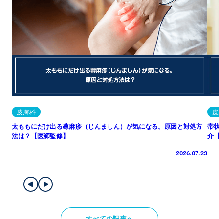
皮膚科
皮
太ももにだけ出る蕁麻疹（じんましん）が気になる。原因と対処方
帯
法は？【医師監修】
介
2026.07.23
すべての記事へ