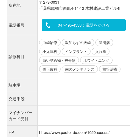
〒273-0031
所在地
千葉県船橋市西船4-14-12 木村建設工業ビル4F
電話番号
047-495-4333：電話をかける
虫歯治療
親知らずの抜歯
歯周病
小児歯科
インプラント
入れ歯
診療科目
白い詰め物・被せ物
ホワイトニング
矯正歯科
歯のメンテナンス
根管治療
駐車場
交通手段
マイナンバー
カード受付
HP
https://www.pastel-dc.com/1020access/