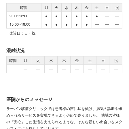
時間
月
火
水
木
金
土
日
祝
9:00~12:00
●
●
●
●
●
●
―
―
15:00~18:00
●
●
●
●
●
―
―
―
休診日：日・祝
混雑状況
時間
月
火
水
木
金
土
日
祝
―
―
―
―
―
―
―
―
医院からのメッセージ
ラーバン駅前クリニックでは患者様の声に耳を傾け、病気の診断や求
められるサービスを実現できるよう努めて参りました。 地域の皆様
の『安心』した生活を支えられるような、そんな新しい出会いをスタ
ッフと共にお待ちしております。