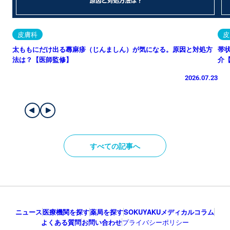
皮膚科
皮
太ももにだけ出る蕁麻疹（じんましん）が気になる。原因と対処方
帯
法は？【医師監修】
介
2026.07.23
すべての記事へ
ニュース
医療機関を探す
薬局を探す
SOKUYAKUメディカルコラム
よくある質問
お問い合わせ
プライバシーポリシー