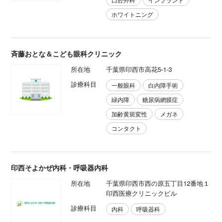
ホワイトニング
斉藤おとな＆こども眼科クリニック
所在地
千葉県印西市高花5-1-3
診療科目
一般眼科
白内障手術
緑内障
糖尿病網膜症
加齢黄斑変性
メガネ
コンタクト
印西そよかぜ内科・呼吸器内科
所在地
千葉県印西市西の原五丁目12番地１
印西医療クリニックビル
診療科目
内科
呼吸器科