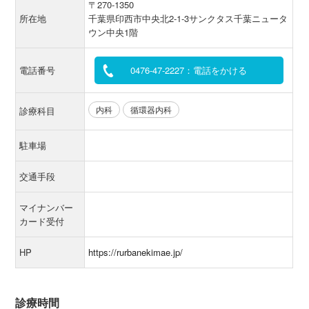
〒270-1350
所在地
千葉県印西市中央北2-1-3サンクタス千葉ニュータ
ウン中央1階
電話番号
0476-47-2227：電話をかける
内科
循環器内科
診療科目
駐車場
交通手段
マイナンバー
カード受付
HP
https://rurbanekimae.jp/
診療時間