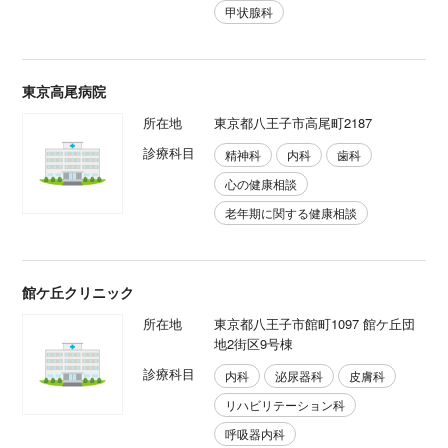
甲状腺科
東京高尾病院
所在地
東京都八王子市高尾町2187
診療科目
精神科
内科
歯科
心の健康相談
老年期に関する健康相談
館ケ丘クリニック
所在地
東京都八王子市館町1097 館ケ丘団
地2街区9号棟
診療科目
内科
泌尿器科
皮膚科
リハビリテーション科
呼吸器内科