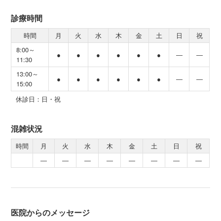
診療時間
時間
月
火
水
木
金
土
日
祝
8:00～
●
●
●
●
●
●
―
―
11:30
13:00～
●
●
●
●
●
●
―
―
15:00
休診日：日・祝
混雑状況
時間
月
火
水
木
金
土
日
祝
―
―
―
―
―
―
―
―
医院からのメッセージ