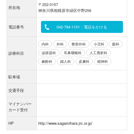
〒252-0157
所在地
神奈川県相模原市緑区中野256
電話番号
042-784-1101：電話をかける
内科
外科
整形外科
小児科
眼科
泌尿器科
耳鼻咽喉科
人工透析科
診療科目
麻酔科
婦人科
皮膚科
精神科
駐車場
交通手段
マイナンバー
カード受付
HP
http://www.sagamihara.jrc.or.jp/