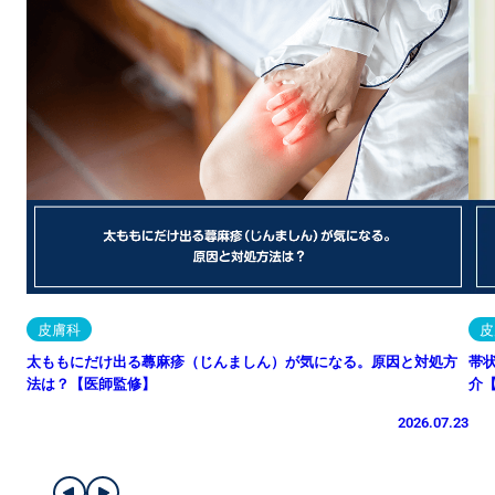
皮膚科
皮
太ももにだけ出る蕁麻疹（じんましん）が気になる。原因と対処方
帯
法は？【医師監修】
介
2026.07.23