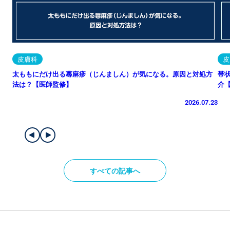
皮膚科
皮
太ももにだけ出る蕁麻疹（じんましん）が気になる。原因と対処方
帯
法は？【医師監修】
介
2026.07.23
すべての記事へ