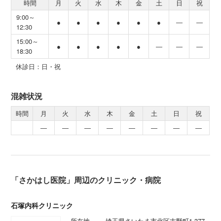
時間
月
火
水
木
金
土
日
祝
9:00～
●
●
●
●
●
●
―
―
12:30
15:00～
●
●
●
●
●
―
―
―
18:30
休診日：日・祝
混雑状況
時間
月
火
水
木
金
土
日
祝
―
―
―
―
―
―
―
―
「さかはし医院」周辺のクリニック・病院
石塚内科クリニック
所在地
埼玉県さいたま市北区吉野町1-377-