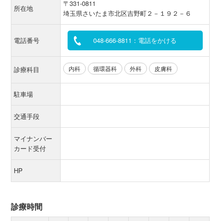
〒331-0811
所在地
埼玉県さいたま市北区吉野町２－１９２－６
電話番号
048-666-8811：電話をかける
内科
循環器科
外科
皮膚科
診療科目
駐車場
交通手段
マイナンバー
カード受付
HP
診療時間