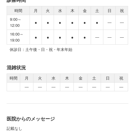
時間
月
火
水
木
金
土
日
祝
9:00～
●
●
●
●
●
●
―
―
12:00
16:00～
●
●
●
●
●
―
―
―
19:00
休診日：土午後・日・祝・年末年始
混雑状況
時間
月
火
水
木
金
土
日
祝
―
―
―
―
―
―
―
―
医院からのメッセージ
記載なし