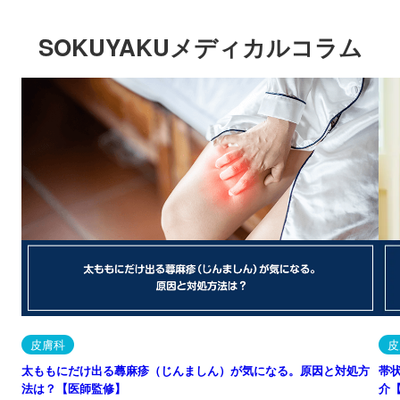
SOKUYAKUメディカルコラム
皮膚科
皮
太ももにだけ出る蕁麻疹（じんましん）が気になる。原因と対処方
帯
法は？【医師監修】
介