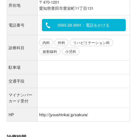
〒470-1201
所在地
愛知県豊田市豊栄町11丁目131
電話番号
0565-28-3691：電話をかける
内科
外科
リハビリテーション科
診療科目
放射線科
小児科
駐車場
交通手段
マイナンバー
カード受付
HP
http://jyoushinkai.jp/sakura/
診療時間