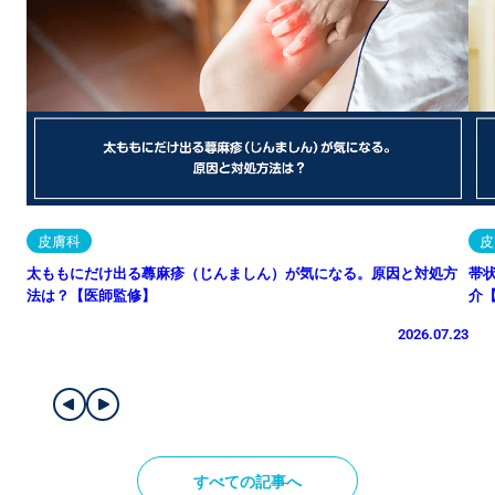
皮膚科
皮
太ももにだけ出る蕁麻疹（じんましん）が気になる。原因と対処方
帯
法は？【医師監修】
介
2026.07.23
すべての記事へ