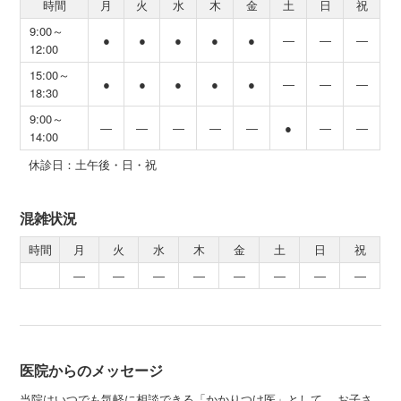
時間
月
火
水
木
金
土
日
祝
9:00～
●
●
●
●
●
―
―
―
12:00
15:00～
●
●
●
●
●
―
―
―
18:30
9:00～
―
―
―
―
―
●
―
―
14:00
休診日：土午後・日・祝
混雑状況
時間
月
火
水
木
金
土
日
祝
―
―
―
―
―
―
―
―
医院からのメッセージ
当院はいつでも気軽に相談できる「かかりつけ医」として、 お子さ