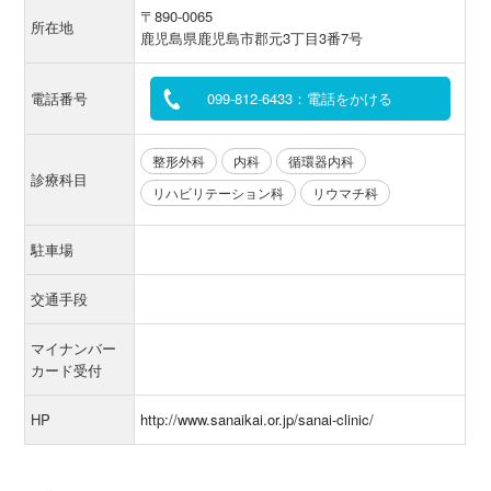
〒890-0065
所在地
鹿児島県鹿児島市郡元3丁目3番7号
電話番号
099-812-6433：電話をかける
整形外科
内科
循環器内科
診療科目
リハビリテーション科
リウマチ科
駐車場
交通手段
マイナンバー
カード受付
HP
http://www.sanaikai.or.jp/sanai-clinic/