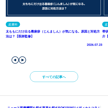
皮膚科
皮
太ももにだけ出る蕁麻疹（じんましん）が気になる。原因と対処方
帯
法は？【医師監修】
介
2026.07.23
すべての記事へ
ニュース
医療機関を探す
薬局を探す
SOKUYAKUメディカルコラム