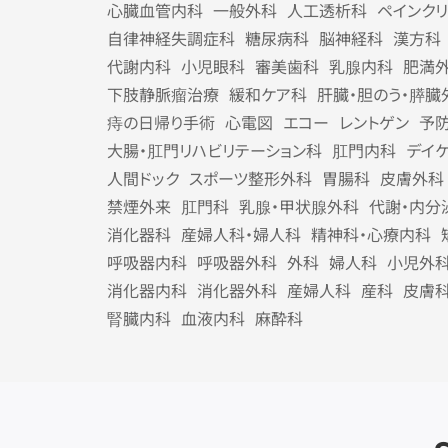
心臓血管内科
一般外科
人工透析科
ペインク
自律神経失調症科
糖尿病科
脳神経科
漢方科
代謝内科
小児眼科
審美歯科
乳腺内科
肥満
下肢静脈瘤治療
緩和ケア科
肝臓・胆のう・膵臓
痔の日帰り手術
心電図
エコー
レントゲン
予
大腸・肛門リハビリテーション科
肛門内科
デイ
人間ドック
スポーツ整形外科
胃腸科
皮膚外科
禁煙外来
肛門科
乳腺・甲状腺外科
代謝・内分
消化器科
産婦人科・婦人科
精神科・心療内科
呼吸器内科
呼吸器外科
外科
婦人科
小児外
消化器内科
消化器外科
産婦人科
産科
皮膚
腎臓内科
血液内科
麻酔科