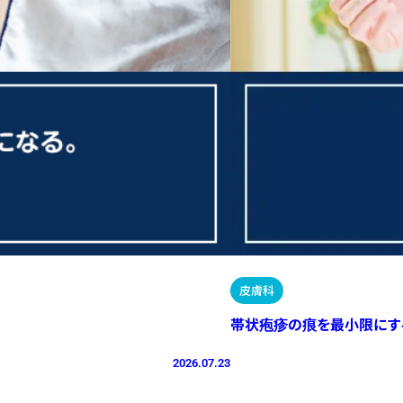
皮膚科
帯状疱疹の痕を最小限にす
2026.07.23