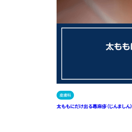
皮膚科
太ももにだけ出る蕁麻疹（じんましん