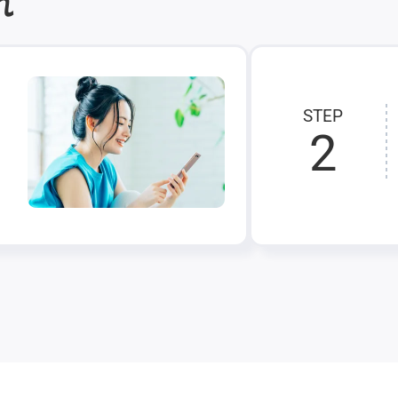
れ
STEP
2