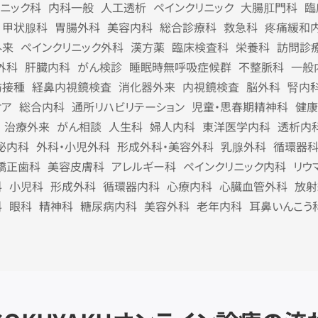
リニック科
内科一般
人工透析
ペインクリニック
大腸肛門科
臨
甲状腺科
胃腸外科
美容内科
総合診療科
救急科
疼痛緩和
外来
ペインクリニック外科
漢方薬
臨床検査科
栄養科
訪問診
外科
肝臓内科
がん検診
睡眠時無呼吸症候群
不整脈科
一般
防接種
経鼻内視鏡検査
消化器外来
内視鏡検査
脳外科
腎内
ケア
総合内科
通所リハビリテーション
児童・思春期精神科
健康
治療外来
がん相談
人生科
婦人内科
東洋医学内科
透析内
泌内科
外科・小児外科
形成外科・美容外科
乳腺外科
循環器
矯正歯科
美容皮膚科
アレルギー科
ペインクリニック内科
リウ
科
小児科
形成外科
循環器内科
心療内科
心臓血管外科
放射
科
眼科
精神科
糖尿病内科
美容外科
老年内科
耳鼻いんこう