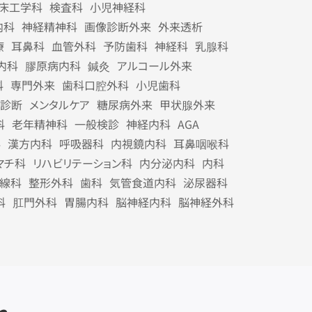
床工学科
検査科
小児神経科
内科
神経精神科
画像診断外来
外来透析
療
耳鼻科
血管外科
予防歯科
神経科
乳腺科
内科
膠原病内科
鍼灸
アルコール外来
科
専門外来
歯科口腔外科
小児歯科
診断
メンタルケア
糖尿病外来
甲状腺外来
科
老年精神科
一般検診
神経内科
AGA
科
漢方内科
呼吸器科
内視鏡内科
耳鼻咽喉科
マチ科
リハビリテーション科
内分泌内科
内科
線科
整形外科
歯科
気管食道内科
泌尿器科
科
肛門外科
胃腸内科
脳神経内科
脳神経外科