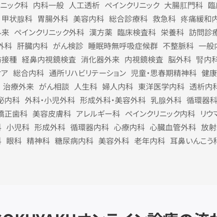
リニック科
内科一般
人工透析
ペインクリニック
大腸肛門科
臨
甲状腺科
胃腸外科
美容内科
総合診療科
救急科
疼痛緩和
外来
ペインクリニック外科
漢方薬
臨床検査科
栄養科
訪問診
外科
肝臓内科
がん検診
睡眠時無呼吸症候群
不整脈科
一般
防接種
経鼻内視鏡検査
消化器外来
内視鏡検査
脳外科
腎内
ケア
総合内科
通所リハビリテーション
児童・思春期精神科
健康
治療外来
がん相談
人生科
婦人内科
東洋医学内科
透析内
泌内科
外科・小児外科
形成外科・美容外科
乳腺外科
循環器
矯正歯科
美容皮膚科
アレルギー科
ペインクリニック内科
リウ
科
小児科
形成外科
循環器内科
心療内科
心臓血管外科
放射
科
眼科
精神科
糖尿病内科
美容外科
老年内科
耳鼻いんこう