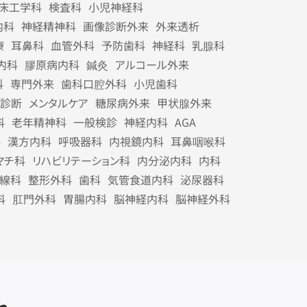
床工学科
検査科
小児神経科
内科
神経精神科
画像診断外来
外来透析
療
耳鼻科
血管外科
予防歯科
神経科
乳腺科
内科
膠原病内科
鍼灸
アルコール外来
科
専門外来
歯科口腔外科
小児歯科
診断
メンタルケア
糖尿病外来
甲状腺外来
科
老年精神科
一般検診
神経内科
AGA
科
漢方内科
呼吸器科
内視鏡内科
耳鼻咽喉科
マチ科
リハビリテーション科
内分泌内科
内科
線科
整形外科
歯科
気管食道内科
泌尿器科
科
肛門外科
胃腸内科
脳神経内科
脳神経外科