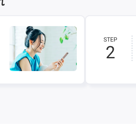
れ
STEP
2