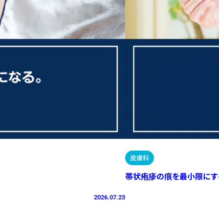
皮膚科
帯状疱疹の痕を最小限にす
2026.07.23