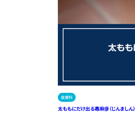
皮膚科
太ももにだけ出る蕁麻疹（じんましん