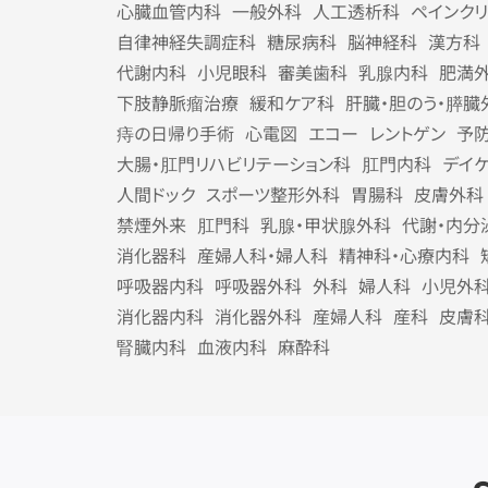
心臓血管内科
一般外科
人工透析科
ペインク
自律神経失調症科
糖尿病科
脳神経科
漢方科
代謝内科
小児眼科
審美歯科
乳腺内科
肥満
下肢静脈瘤治療
緩和ケア科
肝臓・胆のう・膵臓
痔の日帰り手術
心電図
エコー
レントゲン
予
大腸・肛門リハビリテーション科
肛門内科
デイ
人間ドック
スポーツ整形外科
胃腸科
皮膚外科
禁煙外来
肛門科
乳腺・甲状腺外科
代謝・内分
消化器科
産婦人科・婦人科
精神科・心療内科
呼吸器内科
呼吸器外科
外科
婦人科
小児外
消化器内科
消化器外科
産婦人科
産科
皮膚
腎臓内科
血液内科
麻酔科