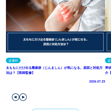
皮膚科
皮
太ももにだけ出る蕁麻疹（じんましん）が気になる。原因と対処方
帯
法は？【医師監修】
介
2026.07.23