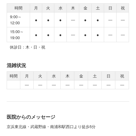
時間
月
火
水
木
金
土
日
祝
9:00～
●
●
●
―
●
●
―
―
12:00
15:00～
●
●
●
―
●
●
―
―
19:00
休診日：木・日・祝
混雑状況
時間
月
火
水
木
金
土
日
祝
―
―
―
―
―
―
―
―
医院からのメッセージ
京浜東北線・武蔵野線・南浦和駅西口より徒歩5分