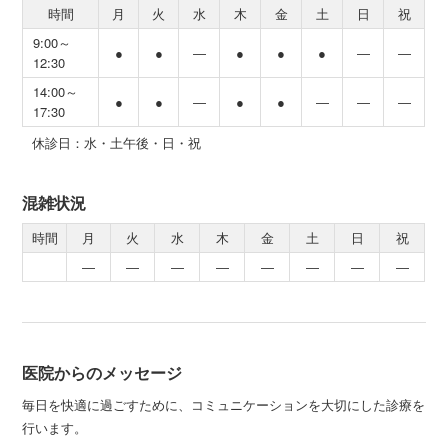
時間
月
火
水
木
金
土
日
祝
9:00～
●
●
―
●
●
●
―
―
12:30
14:00～
●
●
―
●
●
―
―
―
17:30
休診日：水・土午後・日・祝
混雑状況
時間
月
火
水
木
金
土
日
祝
―
―
―
―
―
―
―
―
医院からのメッセージ
毎日を快適に過ごすために、コミュニケーションを大切にした診療を
行います。