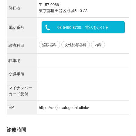
〒157-0066
所在地
東京都世田谷区成城5-13-23
電話番号
03-5490-8700：電話をかける
泌尿器科
女性泌尿器科
内科
診療科目
駐車場
交通手段
マイナンバー
カード受付
HP
https://seijo-setoguchi.clinic/
診療時間