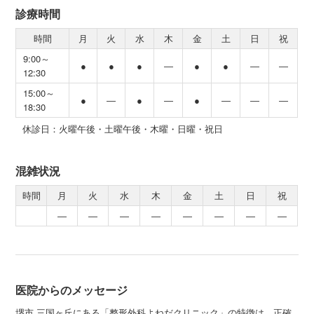
診療時間
時間
月
火
水
木
金
土
日
祝
9:00～
●
●
●
―
●
●
―
―
12:30
15:00～
●
―
●
―
●
―
―
―
18:30
休診日：火曜午後・土曜午後・木曜・日曜・祝日
混雑状況
時間
月
火
水
木
金
土
日
祝
―
―
―
―
―
―
―
―
医院からのメッセージ
堺市 三国ヶ丘にある「整形外科よねだクリニック」の特徴は、正確