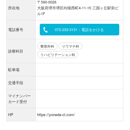
〒590-0026
所在地
大阪府堺市堺区向陵西町4-11-15 三国ヶ丘駅前ビ
ル1F
電話番号
072-233-3131：電話をかける
整形外科
リウマチ科
診療科目
リハビリテーション科
駐車場
交通手段
マイナンバー
カード受付
HP
https://yoneda-cl.com/