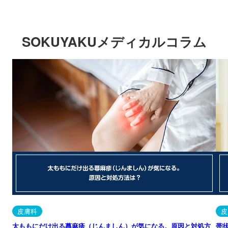
SOKUYAKUメディカルコラム
皮膚科
皮
太ももにだけ出る蕁麻疹（じんましん）が気になる。原因と対処方
帯