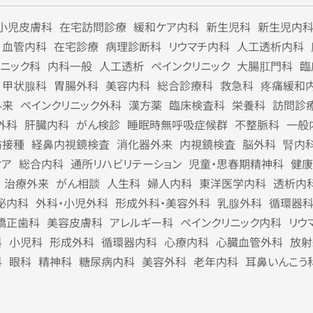
小児皮膚科
在宅訪問診療
緩和ケア内科
新生児科
新生児内
血管内科
在宅診療
病理診断科
リウマチ内科
人工透析内科
リニック科
内科一般
人工透析
ペインクリニック
大腸肛門科
臨
甲状腺科
胃腸外科
美容内科
総合診療科
救急科
疼痛緩和
外来
ペインクリニック外科
漢方薬
臨床検査科
栄養科
訪問診
外科
肝臓内科
がん検診
睡眠時無呼吸症候群
不整脈科
一般
防接種
経鼻内視鏡検査
消化器外来
内視鏡検査
脳外科
腎内
ケア
総合内科
通所リハビリテーション
児童・思春期精神科
健康
治療外来
がん相談
人生科
婦人内科
東洋医学内科
透析内
泌内科
外科・小児外科
形成外科・美容外科
乳腺外科
循環器
矯正歯科
美容皮膚科
アレルギー科
ペインクリニック内科
リウ
科
小児科
形成外科
循環器内科
心療内科
心臓血管外科
放射
科
眼科
精神科
糖尿病内科
美容外科
老年内科
耳鼻いんこう