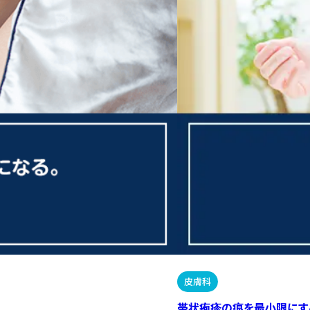
皮膚科
帯状疱疹の痕を最小限にす