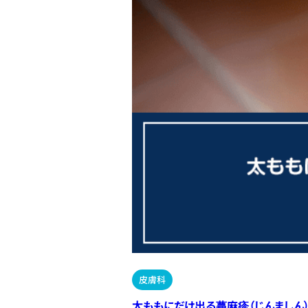
皮膚科
太ももにだけ出る蕁麻疹（じんましん