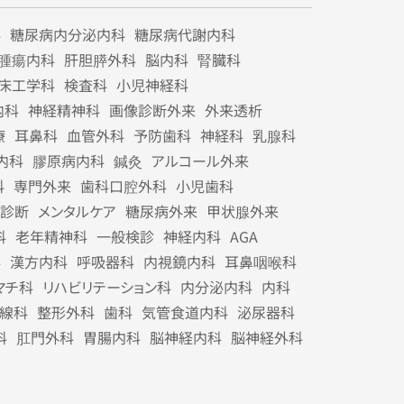
科
糖尿病内分泌内科
糖尿病代謝内科
腫瘍内科
肝胆膵外科
脳内科
腎臓科
床工学科
検査科
小児神経科
内科
神経精神科
画像診断外来
外来透析
療
耳鼻科
血管外科
予防歯科
神経科
乳腺科
内科
膠原病内科
鍼灸
アルコール外来
科
専門外来
歯科口腔外科
小児歯科
診断
メンタルケア
糖尿病外来
甲状腺外来
科
老年精神科
一般検診
神経内科
AGA
科
漢方内科
呼吸器科
内視鏡内科
耳鼻咽喉科
マチ科
リハビリテーション科
内分泌内科
内科
線科
整形外科
歯科
気管食道内科
泌尿器科
科
肛門外科
胃腸内科
脳神経内科
脳神経外科