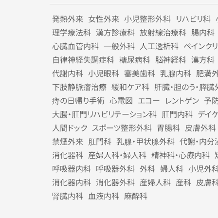
発熱外来
女性外来
小児整形外科
リハビリ科
理学療法科
漢方診療科
放射線治療科
腸内科
心臓血管内科
一般外科
人工透析科
ペインク
自律神経失調症科
糖尿病科
脳神経科
漢方科
代謝内科
小児眼科
審美歯科
乳腺内科
肥満
下肢静脈瘤治療
緩和ケア科
肝臓・胆のう・膵臓
痔の日帰り手術
心電図
エコー
レントゲン
予
大腸・肛門リハビリテーション科
肛門内科
デイ
人間ドック
スポーツ整形外科
胃腸科
皮膚外科
禁煙外来
肛門科
乳腺・甲状腺外科
代謝・内分
消化器科
産婦人科・婦人科
精神科・心療内科
呼吸器内科
呼吸器外科
外科
婦人科
小児外
消化器内科
消化器外科
産婦人科
産科
皮膚
腎臓内科
血液内科
麻酔科