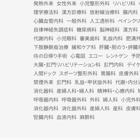
発熱外来
女性外来
小児整形外科
リハビリ科
理学療法科
漢方診療科
放射線治療科
腸内科
心臓血管内科
一般外科
人工透析科
ペインク
自律神経失調症科
糖尿病科
脳神経科
漢方科
代謝内科
小児眼科
審美歯科
乳腺内科
肥満
下肢静脈瘤治療
緩和ケア科
肝臓・胆のう・膵臓
痔の日帰り手術
心電図
エコー
レントゲン
予
大腸・肛門リハビリテーション科
肛門内科
デイ
人間ドック
スポーツ整形外科
胃腸科
皮膚外科
禁煙外来
肛門科
乳腺・甲状腺外科
代謝・内分
消化器科
産婦人科・婦人科
精神科・心療内科
呼吸器内科
呼吸器外科
外科
婦人科
小児外
消化器内科
消化器外科
産婦人科
産科
皮膚
腎臓内科
血液内科
麻酔科