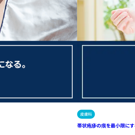
皮膚科
帯状疱疹の痕を最小限にす