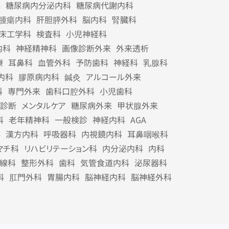
科
糖尿病内分泌内科
糖尿病代謝内科
腫瘍内科
肝胆膵外科
脳内科
腎臓科
床工学科
検査科
小児神経科
内科
神経精神科
画像診断外来
外来透析
療
耳鼻科
血管外科
予防歯科
神経科
乳腺科
内科
膠原病内科
鍼灸
アルコール外来
科
専門外来
歯科口腔外科
小児歯科
診断
メンタルケア
糖尿病外来
甲状腺外来
科
老年精神科
一般検診
神経内科
AGA
科
漢方内科
呼吸器科
内視鏡内科
耳鼻咽喉科
マチ科
リハビリテーション科
内分泌内科
内科
線科
整形外科
歯科
気管食道内科
泌尿器科
科
肛門外科
胃腸内科
脳神経内科
脳神経外科