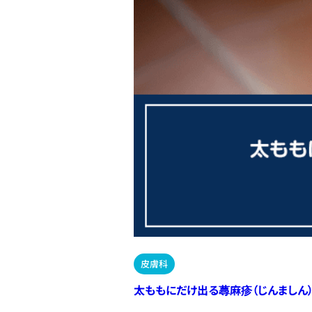
皮膚科
太ももにだけ出る蕁麻疹（じんましん