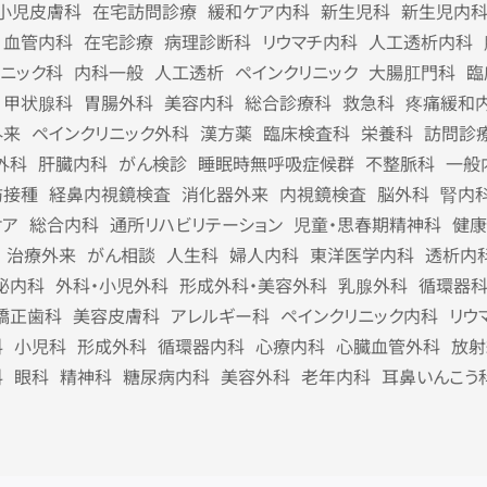
小児皮膚科
在宅訪問診療
緩和ケア内科
新生児科
新生児内
血管内科
在宅診療
病理診断科
リウマチ内科
人工透析内科
リニック科
内科一般
人工透析
ペインクリニック
大腸肛門科
臨
甲状腺科
胃腸外科
美容内科
総合診療科
救急科
疼痛緩和
外来
ペインクリニック外科
漢方薬
臨床検査科
栄養科
訪問診
外科
肝臓内科
がん検診
睡眠時無呼吸症候群
不整脈科
一般
防接種
経鼻内視鏡検査
消化器外来
内視鏡検査
脳外科
腎内
ケア
総合内科
通所リハビリテーション
児童・思春期精神科
健康
治療外来
がん相談
人生科
婦人内科
東洋医学内科
透析内
泌内科
外科・小児外科
形成外科・美容外科
乳腺外科
循環器
矯正歯科
美容皮膚科
アレルギー科
ペインクリニック内科
リウ
科
小児科
形成外科
循環器内科
心療内科
心臓血管外科
放射
科
眼科
精神科
糖尿病内科
美容外科
老年内科
耳鼻いんこう