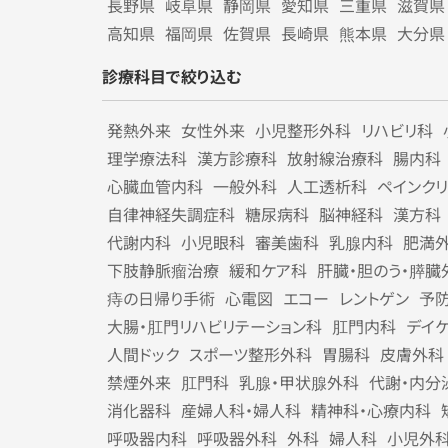
長野県
岐阜県
静岡県
愛知県
三重県
滋賀県
高知県
福岡県
佐賀県
長崎県
熊本県
大分県
診療科目で絞り込む
発熱外来
女性外来
小児整形外科
リハビリ科
理学療法科
漢方診療科
放射線治療科
腸内科
心臓血管内科
一般外科
人工透析科
ペインク
自律神経失調症科
糖尿病科
脳神経科
漢方科
代謝内科
小児眼科
審美歯科
乳腺内科
肥満
下肢静脈瘤治療
緩和ケア科
肝臓・胆のう・膵臓
痔の日帰り手術
心電図
エコー
レントゲン
予
大腸・肛門リハビリテーション科
肛門内科
デイ
人間ドック
スポーツ整形外科
胃腸科
皮膚外科
禁煙外来
肛門科
乳腺・甲状腺外科
代謝・内分
消化器科
産婦人科・婦人科
精神科・心療内科
呼吸器内科
呼吸器外科
外科
婦人科
小児外