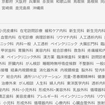
京都府
大阪府
兵庫県
奈良県
和歌山県
鳥取県
島根県
岡
宮崎県
鹿児島県
沖縄県
小児皮膚科
在宅訪問診療
緩和ケア内科
新生児科
新生児内
血管内科
在宅診療
病理診断科
リウマチ内科
人工透析内科
リニック科
内科一般
人工透析
ペインクリニック
大腸肛門科
臨
甲状腺科
胃腸外科
美容内科
総合診療科
救急科
疼痛緩和
外来
ペインクリニック外科
漢方薬
臨床検査科
栄養科
訪問診
外科
肝臓内科
がん検診
睡眠時無呼吸症候群
不整脈科
一般
防接種
経鼻内視鏡検査
消化器外来
内視鏡検査
脳外科
腎内
ケア
総合内科
通所リハビリテーション
児童・思春期精神科
健康
治療外来
がん相談
人生科
婦人内科
東洋医学内科
透析内
泌内科
外科・小児外科
形成外科・美容外科
乳腺外科
循環器
矯正歯科
美容皮膚科
アレルギー科
ペインクリニック内科
リウ
科
小児科
形成外科
循環器内科
心療内科
心臓血管外科
放射