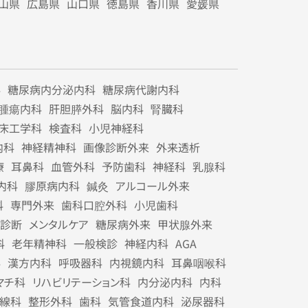
山県
広島県
山口県
徳島県
香川県
愛媛県
科
糖尿病内分泌内科
糖尿病代謝内科
腫瘍内科
肝胆膵外科
脳内科
腎臓科
床工学科
検査科
小児神経科
内科
神経精神科
画像診断外来
外来透析
療
耳鼻科
血管外科
予防歯科
神経科
乳腺科
内科
膠原病内科
鍼灸
アルコール外来
科
専門外来
歯科口腔外科
小児歯科
診断
メンタルケア
糖尿病外来
甲状腺外来
科
老年精神科
一般検診
神経内科
AGA
科
漢方内科
呼吸器科
内視鏡内科
耳鼻咽喉科
マチ科
リハビリテーション科
内分泌内科
内科
線科
整形外科
歯科
気管食道内科
泌尿器科