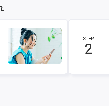
れ
STEP
2