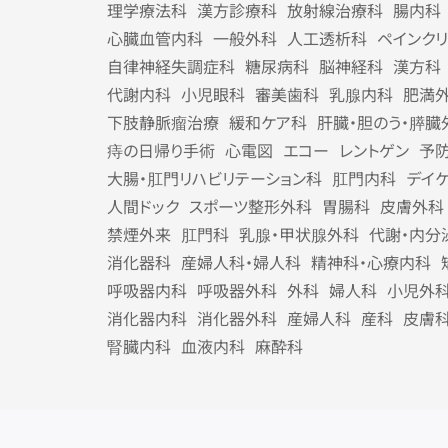
理学療法科
漢方診療科
放射線治療科
腸内科
心臓血管内科
一般外科
人工透析科
ペインク
自律神経失調症科
糖尿病科
脳神経科
漢方科
代謝内科
小児眼科
審美歯科
乳腺内科
肥満
下肢静脈瘤治療
緩和ケア科
肝臓・胆のう・膵臓
痔の日帰り手術
心電図
エコー
レントゲン
予
大腸・肛門リハビリテーション科
肛門内科
デイ
人間ドック
スポーツ整形外科
胃腸科
皮膚外科
禁煙外来
肛門科
乳腺・甲状腺外科
代謝・内分
消化器科
産婦人科・婦人科
精神科・心療内科
呼吸器内科
呼吸器外科
外科
婦人科
小児外
消化器内科
消化器外科
産婦人科
産科
皮膚
腎臓内科
血液内科
麻酔科