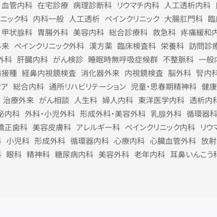
血管内科
在宅診療
病理診断科
リウマチ内科
人工透析内科
リニック科
内科一般
人工透析
ペインクリニック
大腸肛門科
臨
甲状腺科
胃腸外科
美容内科
総合診療科
救急科
疼痛緩和
外来
ペインクリニック外科
漢方薬
臨床検査科
栄養科
訪問診
外科
肝臓内科
がん検診
睡眠時無呼吸症候群
不整脈科
一般
防接種
経鼻内視鏡検査
消化器外来
内視鏡検査
脳外科
腎内
ケア
総合内科
通所リハビリテーション
児童・思春期精神科
健康
治療外来
がん相談
人生科
婦人内科
東洋医学内科
透析内
泌内科
外科・小児外科
形成外科・美容外科
乳腺外科
循環器
矯正歯科
美容皮膚科
アレルギー科
ペインクリニック内科
リウ
科
小児科
形成外科
循環器内科
心療内科
心臓血管外科
放射
科
眼科
精神科
糖尿病内科
美容外科
老年内科
耳鼻いんこう