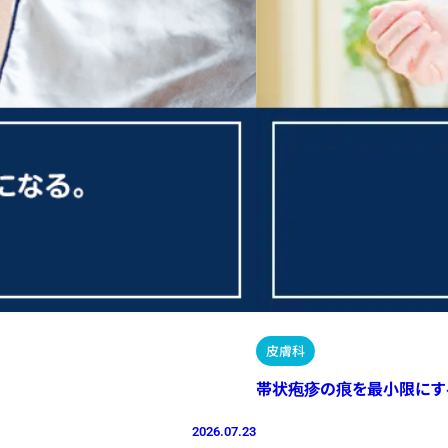
皮膚科
帯状疱疹の痕を最小限にす
2026.07.23