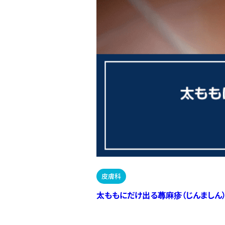
皮膚科
太ももにだけ出る蕁麻疹（じんましん