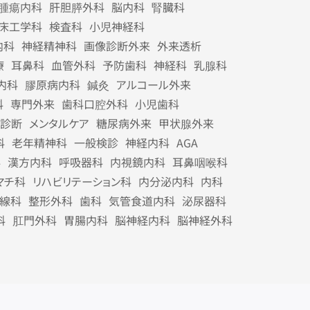
腫瘍内科
肝胆膵外科
脳内科
腎臓科
床工学科
検査科
小児神経科
内科
神経精神科
画像診断外来
外来透析
療
耳鼻科
血管外科
予防歯科
神経科
乳腺科
内科
膠原病内科
鍼灸
アルコール外来
科
専門外来
歯科口腔外科
小児歯科
診断
メンタルケア
糖尿病外来
甲状腺外来
科
老年精神科
一般検診
神経内科
AGA
科
漢方内科
呼吸器科
内視鏡内科
耳鼻咽喉科
マチ科
リハビリテーション科
内分泌内科
内科
線科
整形外科
歯科
気管食道内科
泌尿器科
科
肛門外科
胃腸内科
脳神経内科
脳神経外科