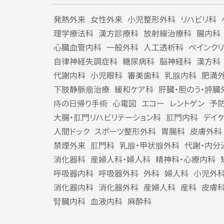
発熱外来
女性外来
小児整形外科
リハビリ科
理学療法科
漢方診療科
放射線治療科
腸内科
心臓血管内科
一般外科
人工透析科
ペインク
自律神経失調症科
糖尿病科
脳神経科
漢方科
代謝内科
小児眼科
審美歯科
乳腺内科
肥満
下肢静脈瘤治療
緩和ケア科
肝臓・胆のう・膵臓
痔の日帰り手術
心電図
エコー
レントゲン
予
大腸・肛門リハビリテーション科
肛門内科
デイ
人間ドック
スポーツ整形外科
胃腸科
皮膚外科
禁煙外来
肛門科
乳腺・甲状腺外科
代謝・内分
消化器科
産婦人科・婦人科
精神科・心療内科
呼吸器内科
呼吸器外科
外科
婦人科
小児外
消化器内科
消化器外科
産婦人科
産科
皮膚
腎臓内科
血液内科
麻酔科