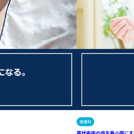
皮膚科
帯状疱疹の痕を最小限にす