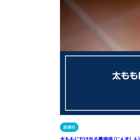
皮膚科
太ももにだけ出る蕁麻疹（じんましん