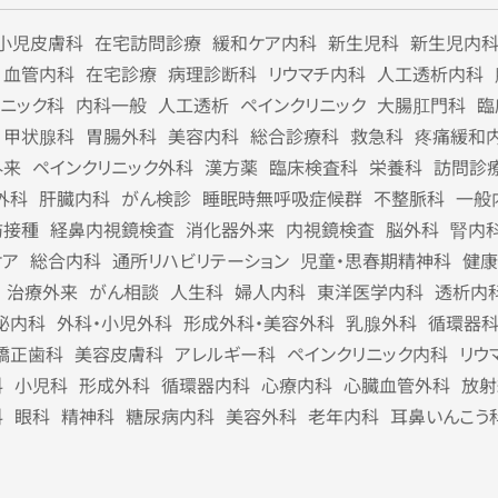
小児皮膚科
在宅訪問診療
緩和ケア内科
新生児科
新生児内
血管内科
在宅診療
病理診断科
リウマチ内科
人工透析内科
リニック科
内科一般
人工透析
ペインクリニック
大腸肛門科
臨
甲状腺科
胃腸外科
美容内科
総合診療科
救急科
疼痛緩和
外来
ペインクリニック外科
漢方薬
臨床検査科
栄養科
訪問診
外科
肝臓内科
がん検診
睡眠時無呼吸症候群
不整脈科
一般
防接種
経鼻内視鏡検査
消化器外来
内視鏡検査
脳外科
腎内
ケア
総合内科
通所リハビリテーション
児童・思春期精神科
健康
治療外来
がん相談
人生科
婦人内科
東洋医学内科
透析内
泌内科
外科・小児外科
形成外科・美容外科
乳腺外科
循環器
矯正歯科
美容皮膚科
アレルギー科
ペインクリニック内科
リウ
科
小児科
形成外科
循環器内科
心療内科
心臓血管外科
放射
科
眼科
精神科
糖尿病内科
美容外科
老年内科
耳鼻いんこう