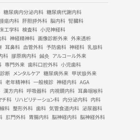
科
糖尿病内分泌内科
糖尿病代謝内科
腫瘍内科
肝胆膵外科
脳内科
腎臓科
床工学科
検査科
小児神経科
内科
神経精神科
画像診断外来
外来透析
療
耳鼻科
血管外科
予防歯科
神経科
乳腺科
内科
膠原病内科
鍼灸
アルコール外来
科
専門外来
歯科口腔外科
小児歯科
診断
メンタルケア
糖尿病外来
甲状腺外来
科
老年精神科
一般検診
神経内科
AGA
科
漢方内科
呼吸器科
内視鏡内科
耳鼻咽喉科
マチ科
リハビリテーション科
内分泌内科
内科
線科
整形外科
歯科
気管食道内科
泌尿器科
科
肛門外科
胃腸内科
脳神経内科
脳神経外科