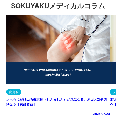
SOKUYAKUメディカルコラム
皮膚科
皮
太ももにだけ出る蕁麻疹（じんましん）が気になる。原因と対処方
帯
法は？【医師監修】
介
2026.07.23