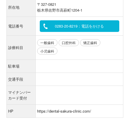
〒327-0821
所在地
栃木県佐野市高萩町1204-1
電話番号
0283-20-8219：電話をかける
一般歯科
口腔外科
矯正歯科
診療科目
小児歯科
駐車場
交通手段
マイナンバー
カード受付
HP
https://dental-sakura-clinic.com/