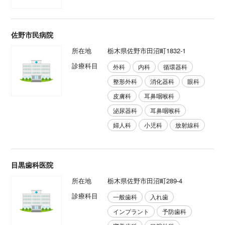
佐野市民病院
所在地
栃木県佐野市田沼町1832-1
診療科目
外科
内科
循環器科
整形外科
消化器科
眼科
皮膚科
耳鼻咽喉科
泌尿器科
耳鼻咽喉科
婦人科
小児科
放射線科
目黒歯科医院
所在地
栃木県佐野市田沼町289-4
診療科目
一般歯科
入れ歯
インプラント
予防歯科