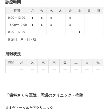
診療時間
時間
月
火
水
木
金
土
日
祝
9:00～13:00
●
●
●
―
●
―
―
―
15:00〜19:00
●
●
●
―
●
―
―
―
9:00～17:00
―
―
―
―
―
●
―
―
休診日：木・日・祝
混雑状況
時間
月
火
水
木
金
土
日
祝
―
―
―
―
―
―
―
―
「歯科さくら医院」周辺のクリニック・病院
ますだトータルケアクリニック