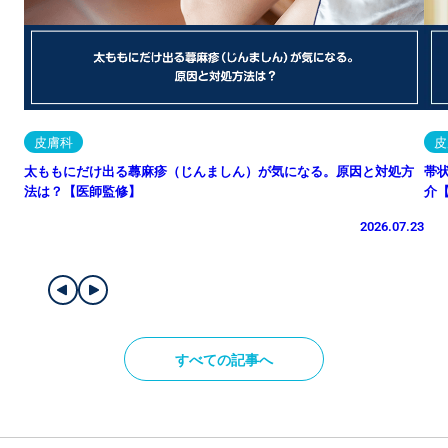
皮膚科
皮
太ももにだけ出る蕁麻疹（じんましん）が気になる。原因と対処方
帯
法は？【医師監修】
介
2026.07.23
すべての記事へ