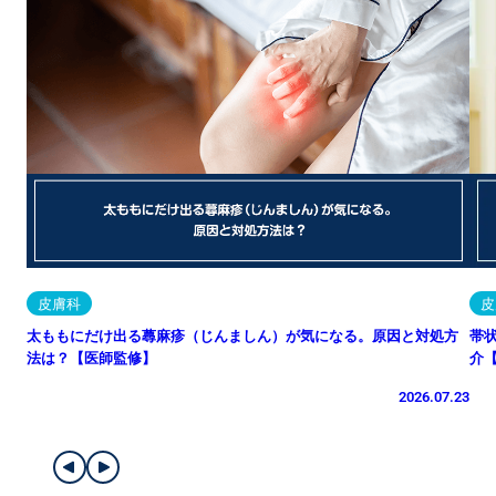
皮膚科
皮
太ももにだけ出る蕁麻疹（じんましん）が気になる。原因と対処方
帯
法は？【医師監修】
介
2026.07.23