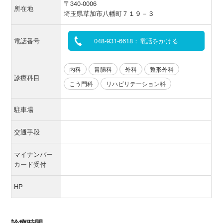
〒340-0006
所在地
埼玉県草加市八幡町７１９－３
電話番号
048-931-6618：電話をかける
内科
胃腸科
外科
整形外科
診療科目
こう門科
リハビリテーション科
駐車場
交通手段
マイナンバー
カード受付
HP
診療時間