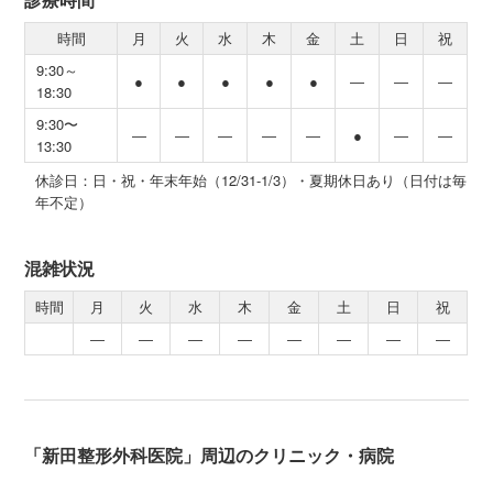
時間
月
火
水
木
金
土
日
祝
9:30～
●
●
●
●
●
―
―
―
18:30
9:30〜
―
―
―
―
―
●
―
―
13:30
休診日：日・祝・年末年始（12/31-1/3）・夏期休日あり（日付は毎
年不定）
混雑状況
時間
月
火
水
木
金
土
日
祝
―
―
―
―
―
―
―
―
「新田整形外科医院」周辺のクリニック・病院