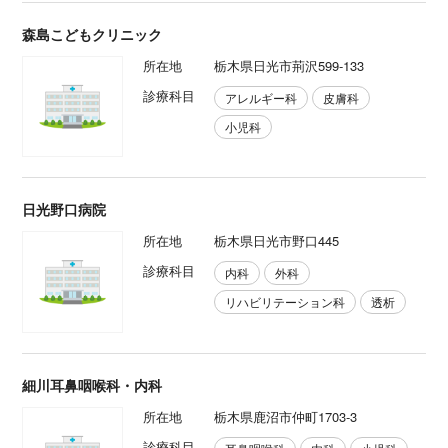
森島こどもクリニック
所在地
栃木県日光市荊沢599-133
診療科目
アレルギー科
皮膚科
小児科
日光野口病院
所在地
栃木県日光市野口445
診療科目
内科
外科
リハビリテーション科
透析
細川耳鼻咽喉科・内科
所在地
栃木県鹿沼市仲町1703-3
診療科目