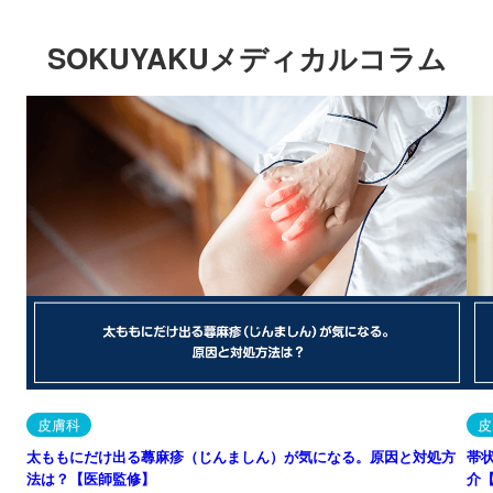
SOKUYAKUメディカルコラム
皮膚科
皮
太ももにだけ出る蕁麻疹（じんましん）が気になる。原因と対処方
帯
法は？【医師監修】
介