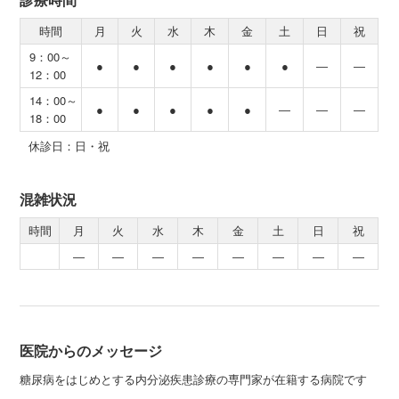
時間
月
火
水
木
金
土
日
祝
9：00～
●
●
●
●
●
●
―
―
12：00
14：00～
●
●
●
●
●
―
―
―
18：00
休診日：日・祝
混雑状況
時間
月
火
水
木
金
土
日
祝
―
―
―
―
―
―
―
―
医院からのメッセージ
糖尿病をはじめとする内分泌疾患診療の専門家が在籍する病院です