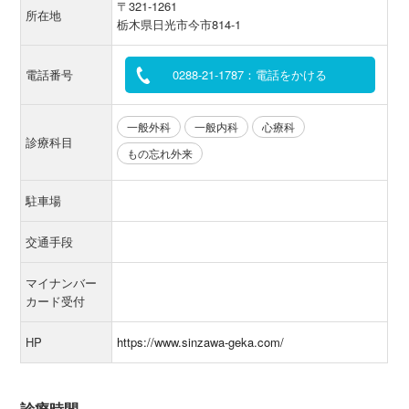
〒321-1261
所在地
栃木県日光市今市814-1
電話番号
0288-21-1787：電話をかける
一般外科
一般内科
心療科
診療科目
もの忘れ外来
駐車場
交通手段
マイナンバー
カード受付
HP
https://www.sinzawa-geka.com/
診療時間