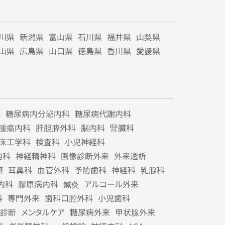
川県
新潟県
富山県
石川県
福井県
山梨県
山県
広島県
山口県
徳島県
香川県
愛媛県
科
糖尿病内分泌内科
糖尿病代謝内科
腫瘍内科
肝胆膵外科
脳内科
腎臓科
床工学科
検査科
小児神経科
内科
神経精神科
画像診断外来
外来透析
療
耳鼻科
血管外科
予防歯科
神経科
乳腺科
内科
膠原病内科
鍼灸
アルコール外来
科
専門外来
歯科口腔外科
小児歯科
診断
メンタルケア
糖尿病外来
甲状腺外来