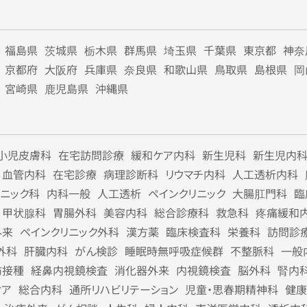
福島県
茨城県
栃木県
群馬県
埼玉県
千葉県
東京都
神奈
京都府
大阪府
兵庫県
奈良県
和歌山県
鳥取県
島根県
岡
宮崎県
鹿児島県
沖縄県
小児皮膚科
在宅訪問診療
緩和ケア内科
新生児科
新生児内
血管内科
在宅診療
病理診断科
リウマチ内科
人工透析内科
リニック科
内科一般
人工透析
ペインクリニック
大腸肛門科
臨
甲状腺科
胃腸外科
美容内科
総合診療科
救急科
疼痛緩和
外来
ペインクリニック外科
漢方薬
臨床検査科
栄養科
訪問診
外科
肝臓内科
がん検診
睡眠時無呼吸症候群
不整脈科
一般
防接種
経鼻内視鏡検査
消化器外来
内視鏡検査
脳外科
腎内
ケア
総合内科
通所リハビリテーション
児童・思春期精神科
健康