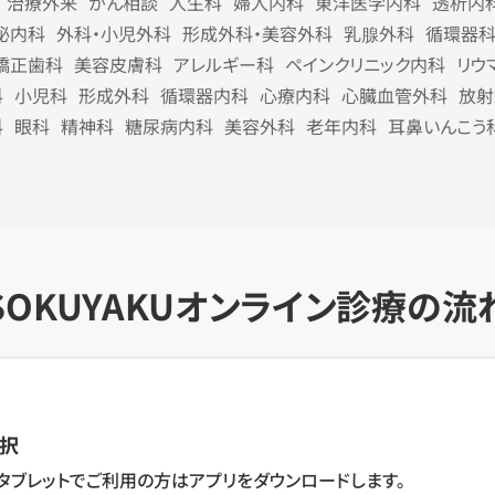
治療外来
がん相談
人生科
婦人内科
東洋医学内科
透析内
泌内科
外科・小児外科
形成外科・美容外科
乳腺外科
循環器
矯正歯科
美容皮膚科
アレルギー科
ペインクリニック内科
リウ
科
小児科
形成外科
循環器内科
心療内科
心臓血管外科
放射
科
眼科
精神科
糖尿病内科
美容外科
老年内科
耳鼻いんこう
SOKUYAKU
オンライン診療の流
択
・タブレットでご利用の方はアプリをダウンロードします。