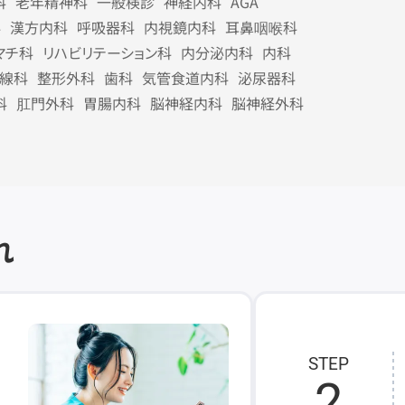
科
老年精神科
一般検診
神経内科
AGA
科
漢方内科
呼吸器科
内視鏡内科
耳鼻咽喉科
マチ科
リハビリテーション科
内分泌内科
内科
線科
整形外科
歯科
気管食道内科
泌尿器科
科
肛門外科
胃腸内科
脳神経内科
脳神経外科
れ
STEP
2