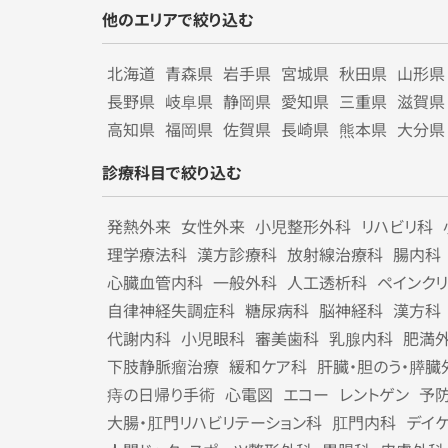
他のエリアで絞り込む
北海道
青森県
岩手県
宮城県
秋田県
山形県
長野県
岐阜県
静岡県
愛知県
三重県
滋賀県
高知県
福岡県
佐賀県
長崎県
熊本県
大分県
診療科目で絞り込む
発熱外来
女性外来
小児整形外科
リハビリ科
理学療法科
漢方診療科
放射線治療科
腸内科
心臓血管内科
一般外科
人工透析科
ペインク
自律神経失調症科
糖尿病科
脳神経科
漢方科
代謝内科
小児眼科
審美歯科
乳腺内科
肥満
下肢静脈瘤治療
緩和ケア科
肝臓・胆のう・膵臓
痔の日帰り手術
心電図
エコー
レントゲン
予
大腸・肛門リハビリテーション科
肛門内科
デイ