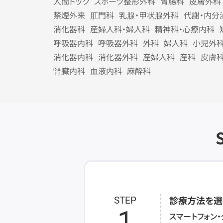
人間ドック
スポーツ整形外科
胃腸科
皮膚外科
禁煙外来
肛門科
乳腺・甲状腺外科
代謝・内分
消化器科
産婦人科・婦人科
精神科・心療内科
呼吸器内科
呼吸器外科
外科
婦人科
小児外
消化器内科
消化器外科
産婦人科
産科
皮膚
腎臓内科
血液内科
麻酔科
診療方法を選
STEP
1
スマートフォン