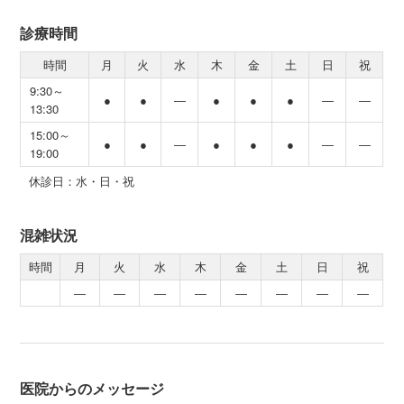
診療時間
時間
月
火
水
木
金
土
日
祝
9:30～
●
●
―
●
●
●
―
―
13:30
15:00～
●
●
―
●
●
●
―
―
19:00
休診日：水・日・祝
混雑状況
時間
月
火
水
木
金
土
日
祝
―
―
―
―
―
―
―
―
医院からのメッセージ