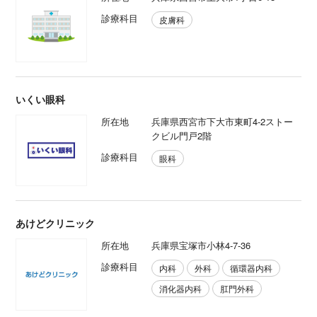
診療科目
皮膚科
いくい眼科
所在地
兵庫県西宮市下大市東町4-2ストー
クビル門戸2階
診療科目
眼科
あけどクリニック
所在地
兵庫県宝塚市小林4-7-36
診療科目
内科
外科
循環器内科
消化器内科
肛門外科