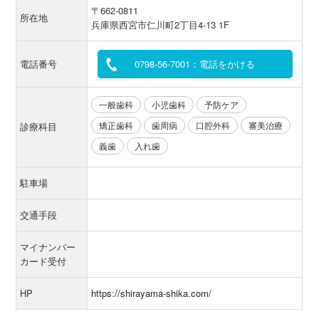
〒662-0811
所在地
兵庫県西宮市仁川町2丁目4-13 1F
電話番号
0798-56-7001：電話をかける
一般歯科
小児歯科
予防ケア
矯正歯科
歯周病
口腔外科
審美治療
診療科目
義歯
入れ歯
駐車場
交通手段
マイナンバー
カード受付
HP
https://shirayama-shika.com/