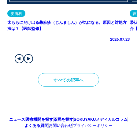
皮膚科
皮
太ももにだけ出る蕁麻疹（じんましん）が気になる。原因と対処方
帯
法は？【医師監修】
介
2026.07.23
すべての記事へ
ニュース
医療機関を探す
薬局を探す
SOKUYAKUメディカルコラム
よくある質問
お問い合わせ
プライバシーポリシー