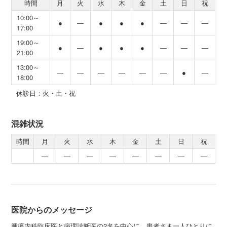
時間
月
火
水
木
金
土
日
祝
10:00～
●
―
●
●
●
―
―
―
17:00
19:00～
●
―
●
●
●
―
―
―
21:00
13:00～
―
―
―
―
―
―
●
―
18:00
休診日：火・土・祝
混雑状況
時間
月
火
水
木
金
土
日
祝
―
―
―
―
―
―
―
―
医院からのメッセージ
腫瘍内科臨床医と病理診断医の2名を中心に、患者さま一人ひとりに