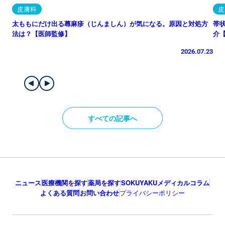
皮膚科
皮
太ももにだけ出る蕁麻疹（じんましん）が気になる。原因と対処方
帯
法は？【医師監修】
介
2026.07.23
すべての記事へ
ニュース
医療機関を探す
薬局を探す
SOKUYAKUメディカルコラム
よくある質問
お問い合わせ
プライバシーポリシー