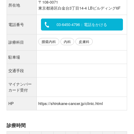
〒108-0071
所在地
東京都港区白金台3丁目14-4 LBビルディング6F
電話番号
03-6450-4796：電話をかける
腫瘍内科
内科
皮膚科
診療科目
駐車場
交通手段
マイナンバー
カード受付
HP
https://shirokane-cancer.jp/clinic.html
診療時間