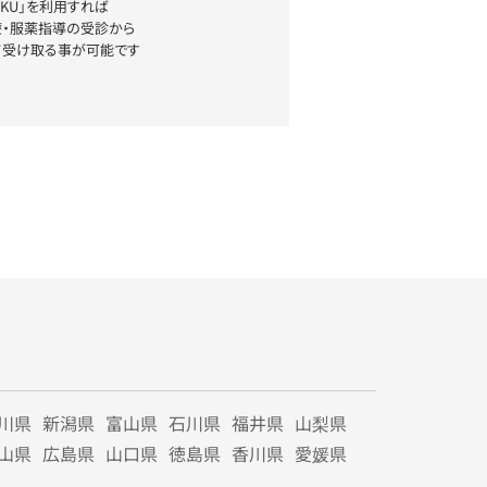
YAKU」を利用すれば
療・服薬指導の受診から
て受け取る事が可能です
川県
新潟県
富山県
石川県
福井県
山梨県
山県
広島県
山口県
徳島県
香川県
愛媛県