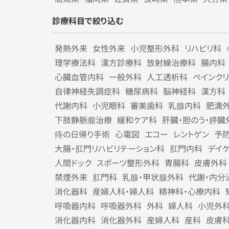
診療科目で絞り込む
発熱外来
女性外来
小児整形外科
リハビリ科
理学療法科
漢方診療科
放射線治療科
腸内科
心臓血管内科
一般外科
人工透析科
ペインク
自律神経失調症科
糖尿病科
脳神経科
漢方科
代謝内科
小児眼科
審美歯科
乳腺内科
肥満
下肢静脈瘤治療
緩和ケア科
肝臓・胆のう・膵臓
痔の日帰り手術
心電図
エコー
レントゲン
予
大腸・肛門リハビリテーション科
肛門内科
デイ
人間ドック
スポーツ整形外科
胃腸科
皮膚外科
禁煙外来
肛門科
乳腺・甲状腺外科
代謝・内分
消化器科
産婦人科・婦人科
精神科・心療内科
呼吸器内科
呼吸器外科
外科
婦人科
小児外
消化器内科
消化器外科
産婦人科
産科
皮膚