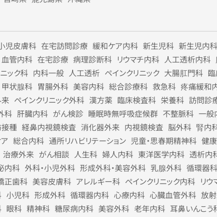
小児皮膚科
在宅訪問診療
緩和ケア内科
新生児科
新生児内
血管内科
在宅診療
病理診断科
リウマチ内科
人工透析内科
リニック科
内科一般
人工透析
ペインクリニック
大腸肛門科
臨
甲状腺科
胃腸外科
美容内科
総合診療科
救急科
疼痛緩和
外来
ペインクリニック外科
漢方薬
臨床検査科
栄養科
訪問診
外科
肝臓内科
がん検診
睡眠時無呼吸症候群
不整脈科
一般
防接種
経鼻内視鏡検査
消化器外来
内視鏡検査
脳外科
腎内
ケア
総合内科
通所リハビリテーション
児童・思春期精神科
健康
治療外来
がん相談
人生科
婦人内科
東洋医学内科
透析内
泌内科
外科・小児外科
形成外科・美容外科
乳腺外科
循環器
矯正歯科
美容皮膚科
アレルギー科
ペインクリニック内科
リウ
科
小児科
形成外科
循環器内科
心療内科
心臓血管外科
放射
科
眼科
精神科
糖尿病内科
美容外科
老年内科
耳鼻いんこう