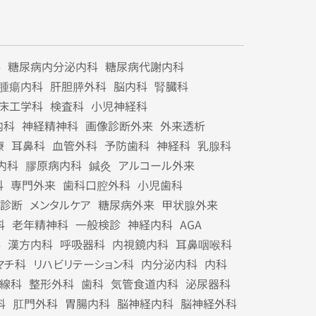
科
糖尿病内分泌内科
糖尿病代謝内科
腫瘍内科
肝胆膵外科
脳内科
腎臓科
床工学科
検査科
小児神経科
内科
神経精神科
画像診断外来
外来透析
療
耳鼻科
血管外科
予防歯科
神経科
乳腺科
内科
膠原病内科
鍼灸
アルコール外来
科
専門外来
歯科口腔外科
小児歯科
診断
メンタルケア
糖尿病外来
甲状腺外来
科
老年精神科
一般検診
神経内科
AGA
科
漢方内科
呼吸器科
内視鏡内科
耳鼻咽喉科
マチ科
リハビリテーション科
内分泌内科
内科
線科
整形外科
歯科
気管食道内科
泌尿器科
科
肛門外科
胃腸内科
脳神経内科
脳神経外科