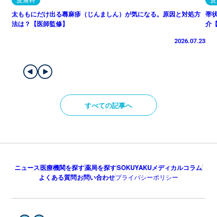
太ももにだけ出る蕁麻疹（じんましん）が気になる。原因と対処方
帯
法は？【医師監修】
介
2026.07.23
すべての記事へ
ニュース
医療機関を探す
薬局を探す
SOKUYAKUメディカルコラム
よくある質問
お問い合わせ
プライバシーポリシー