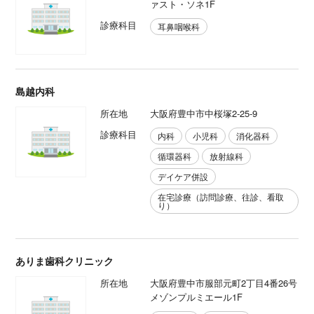
ァスト・ソネ1F
診療科目
耳鼻咽喉科
島越内科
所在地
大阪府豊中市中桜塚2-25-9
診療科目
内科
小児科
消化器科
循環器科
放射線科
デイケア併設
在宅診療（訪問診療、往診、看取
り）
ありま歯科クリニック
所在地
大阪府豊中市服部元町2丁目4番26号
メゾンプルミエール1F