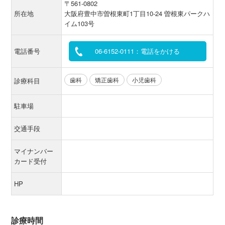
〒561-0802
所在地
大阪府豊中市曽根東町1丁目10-24 曽根東パークハ
イム103号
電話番号
06-6152-0111：電話をかける
歯科
矯正歯科
小児歯科
診療科目
駐車場
交通手段
マイナンバー
カード受付
HP
診療時間