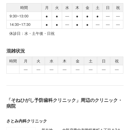
時間
月
火
水
木
金
土
日
祝
9:30~13:00
●
●
―
●
●
●
―
―
14:30~17:30
●
●
―
●
●
―
―
―
休診日：水・土午後・日祝
混雑状況
時間
月
火
水
木
金
土
日
祝
―
―
―
―
―
―
―
―
「そねひがし予防歯科クリニック」周辺のクリニック・
病院
さとみ内科クリニック
所在地
大阪府豊中市曽根東町１丁目８?８