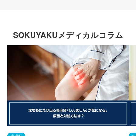
SOKUYAKUメディカルコラム
皮膚科
皮