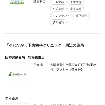
診療科目
一般歯科
予防歯科
小児歯科
審美歯科
インプラント
矯正歯科
訪問歯科
「そねひがし予防歯科クリニック」周辺の薬局
阪神調剤薬局 曽根東町店
所在地
大阪府豊中市曽根東町1丁目9番25
号 ファミール曽根105
アイ薬局