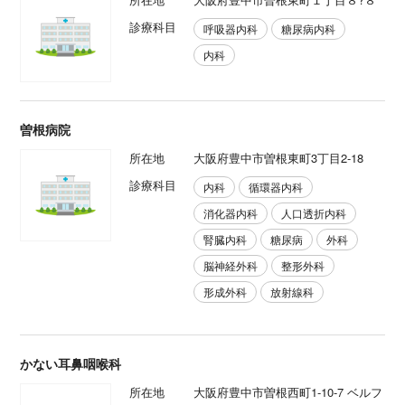
診療科目
呼吸器内科
糖尿病内科
内科
曽根病院
所在地
大阪府豊中市曽根東町3丁目2-18
診療科目
内科
循環器内科
消化器内科
人口透折内科
腎臓内科
糖尿病
外科
脳神経外科
整形外科
形成外科
放射線科
かない耳鼻咽喉科
所在地
大阪府豊中市曽根西町1-10-7 ベルフ