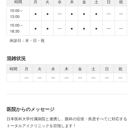
時間
月
火
水
木
金
土
日
祝
10:00～
●
●
―
●
●
●
―
―
13:00
15:00～
●
●
―
●
●
●
―
―
18:30
休診日：水・日・祝
混雑状況
時間
月
火
水
木
金
土
日
祝
―
―
―
―
―
―
―
―
医院からのメッセージ
日本医科大学付属病院と連携し、眼科の症状・疾患すべてに対応する
トータルアイクリニックを目指します！