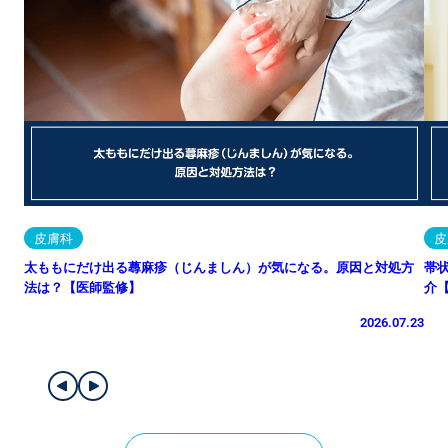
皮膚科
皮
太ももにだけ出る蕁麻疹（じんましん）が気になる。原因と対処方
帯
法は？【医師監修】
介
2026.07.23