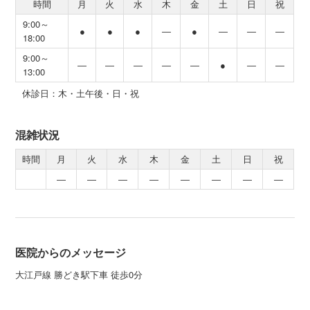
時間
月
火
水
木
金
土
日
祝
9:00～
●
●
●
―
●
―
―
―
18:00
9:00～
―
―
―
―
―
●
―
―
13:00
休診日：木・土午後・日・祝
混雑状況
時間
月
火
水
木
金
土
日
祝
―
―
―
―
―
―
―
―
医院からのメッセージ
大江戸線 勝どき駅下車 徒歩0分