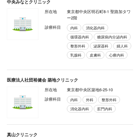
中央みなとクリニック
所在地
東京都中央区明石町8-1 聖路加タワ
ー2階
診療科目
内科
消化器内科
循環器内科
糖尿病内分泌内科
整形外科
泌尿器科
婦人科
乳腺科
皮膚科
心療内科
医療法人社団裕健会 築地クリニック
所在地
東京都中央区築地6-25-10
診療科目
内科
外科
整形外科
消化器内科
肛門内科
真山クリニック