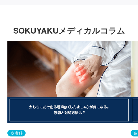
SOKUYAKUメディカルコラム
皮膚科
皮