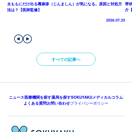
太ももにだけ出る蕁麻疹（じんましん）が気になる。原因と対処方
帯
法は？【医師監修】
介
2026.07.23
すべての記事へ
ニュース
医療機関を探す
薬局を探す
SOKUYAKUメディカルコラム
よくある質問
お問い合わせ
プライバシーポリシー