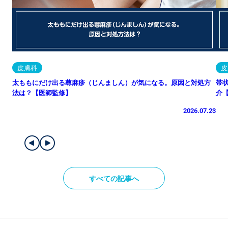
皮膚科
皮
太ももにだけ出る蕁麻疹（じんましん）が気になる。原因と対処方
帯
法は？【医師監修】
介
2026.07.23
すべての記事へ