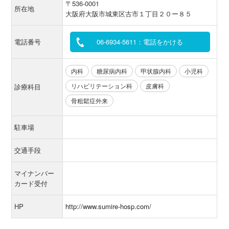
〒536-0001
所在地
大阪府大阪市城東区古市１丁目２０ー８５
電話番号
06-6934-5611：電話をかける
内科
糖尿病内科
甲状腺内科
小児科
リハビリテーション科
皮膚科
診療科目
骨粗鬆症外来
駐車場
交通手段
マイナンバー
カード受付
HP
http://www.sumire-hosp.com/