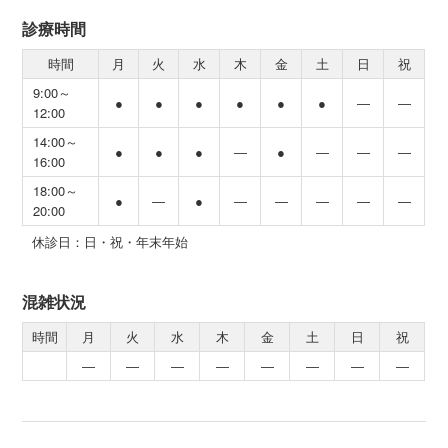
診療時間
時間
月
火
水
木
金
土
日
祝
9:00～
●
●
●
●
●
●
―
―
12:00
14:00～
●
●
●
―
●
―
―
―
16:00
18:00～
●
―
●
―
―
―
―
―
20:00
休診日：日・祝・年末年始
混雑状況
時間
月
火
水
木
金
土
日
祝
―
―
―
―
―
―
―
―