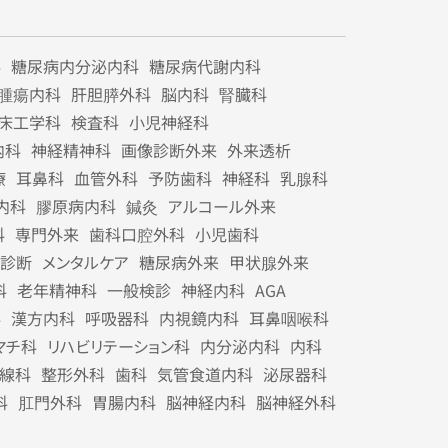
科
糖尿病内分泌内科
糖尿病代謝内科
腫瘍内科
肝胆膵外科
脳内科
腎臓科
床工学科
検査科
小児神経科
内科
神経精神科
画像診断外来
外来透析
療
耳鼻科
血管外科
予防歯科
神経科
乳腺科
内科
膠原病内科
鍼灸
アルコール外来
科
専門外来
歯科口腔外科
小児歯科
診断
メンタルケア
糖尿病外来
甲状腺外来
科
老年精神科
一般検診
神経内科
AGA
科
漢方内科
呼吸器科
内視鏡内科
耳鼻咽喉科
マチ科
リハビリテーション科
内分泌内科
内科
線科
整形外科
歯科
気管食道内科
泌尿器科
科
肛門外科
胃腸内科
脳神経内科
脳神経外科