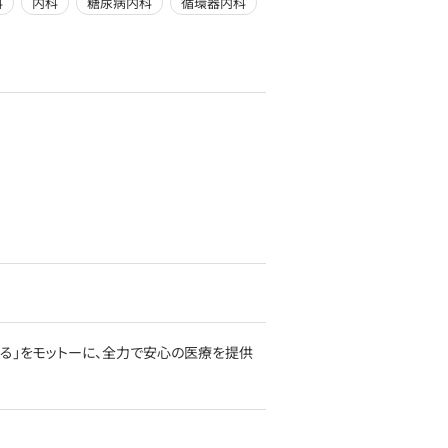
科
内科
糖尿病内科
循環器内科
じる」をモットーに、全力で安心の医療を提供