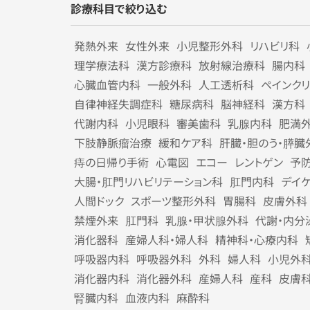
診療科目で絞り込む
発熱外来
女性外来
小児整形外科
リハビリ科
理学療法科
漢方診療科
放射線治療科
腸内科
心臓血管内科
一般外科
人工透析科
ペインク
自律神経失調症科
糖尿病科
脳神経科
漢方科
代謝内科
小児眼科
審美歯科
乳腺内科
肥満
下肢静脈瘤治療
緩和ケア科
肝臓・胆のう・膵臓
痔の日帰り手術
心電図
エコー
レントゲン
予
大腸・肛門リハビリテーション科
肛門内科
デイ
人間ドック
スポーツ整形外科
胃腸科
皮膚外科
禁煙外来
肛門科
乳腺・甲状腺外科
代謝・内分
消化器科
産婦人科・婦人科
精神科・心療内科
呼吸器内科
呼吸器外科
外科
婦人科
小児外
消化器内科
消化器外科
産婦人科
産科
皮膚
腎臓内科
血液内科
麻酔科