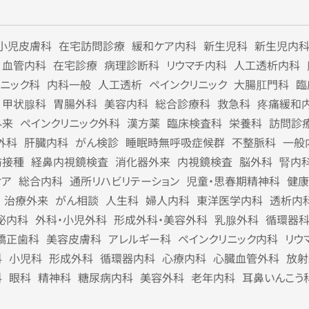
小児皮膚科
在宅訪問診療
緩和ケア内科
新生児科
新生児内
血管内科
在宅診療
病理診断科
リウマチ内科
人工透析内科
リニック科
内科一般
人工透析
ペインクリニック
大腸肛門科
臨
甲状腺科
胃腸外科
美容内科
総合診療科
救急科
疼痛緩和
外来
ペインクリニック外科
漢方薬
臨床検査科
栄養科
訪問診
外科
肝臓内科
がん検診
睡眠時無呼吸症候群
不整脈科
一般
防接種
経鼻内視鏡検査
消化器外来
内視鏡検査
脳外科
腎内
ケア
総合内科
通所リハビリテーション
児童・思春期精神科
健康
治療外来
がん相談
人生科
婦人内科
東洋医学内科
透析内
泌内科
外科・小児外科
形成外科・美容外科
乳腺外科
循環器
矯正歯科
美容皮膚科
アレルギー科
ペインクリニック内科
リウ
科
小児科
形成外科
循環器内科
心療内科
心臓血管外科
放射
科
眼科
精神科
糖尿病内科
美容外科
老年内科
耳鼻いんこう