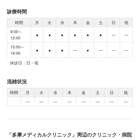
診療時間
時間
月
火
水
木
金
土
日
祝
9:00～
●
●
●
●
●
●
―
―
12:00
15:00～
●
●
●
―
●
―
―
―
19:00
休診日：日・祝
混雑状況
時間
月
火
水
木
金
土
日
祝
―
―
―
―
―
―
―
―
「多摩メディカルクリニック」周辺のクリニック・病院