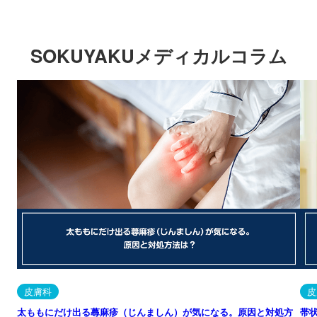
SOKUYAKUメディカルコラム
皮膚科
皮
太ももにだけ出る蕁麻疹（じんましん）が気になる。原因と対処方
帯