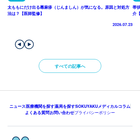
太ももにだけ出る蕁麻疹（じんましん）が気になる。原因と対処方
帯
法は？【医師監修】
介
2026.07.23
すべての記事へ
ニュース
医療機関を探す
薬局を探す
SOKUYAKUメディカルコラム
よくある質問
お問い合わせ
プライバシーポリシー