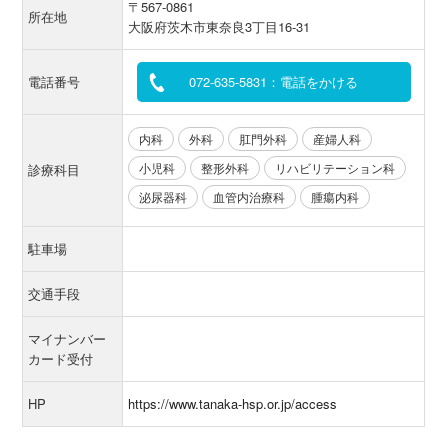
〒567-0861
所在地
大阪府茨木市東奈良3丁目16-31
電話番号
072-635-5831：電話をかける
内科
外科
肛門外科
産婦人科
小児科
整形外科
リハビリテーション科
診療科目
泌尿器科
血管内治療科
腫瘍内科
駐車場
交通手段
マイナンバー
カード受付
HP
https://www.tanaka-hsp.or.jp/access