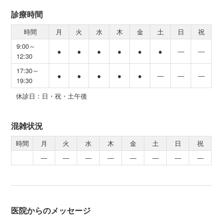
診療時間
時間
月
火
水
木
金
土
日
祝
9:00～
●
●
●
●
●
●
―
―
12:30
17:30～
●
●
●
●
●
―
―
―
19:30
休診日：日・祝・土午後
混雑状況
時間
月
火
水
木
金
土
日
祝
―
―
―
―
―
―
―
―
医院からのメッセージ