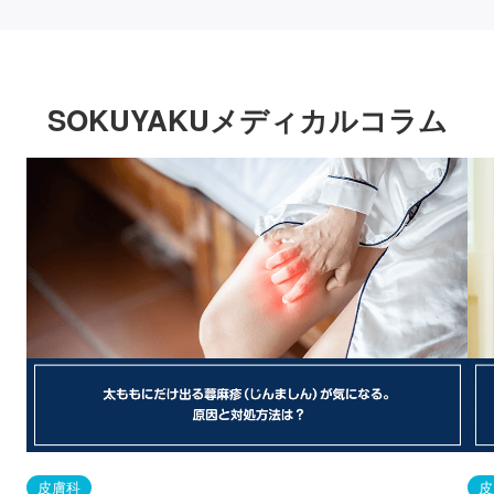
SOKUYAKUメディカルコラム
皮膚科
皮