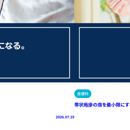
皮膚科
帯状疱疹の痕を最小限にす
2026.07.23