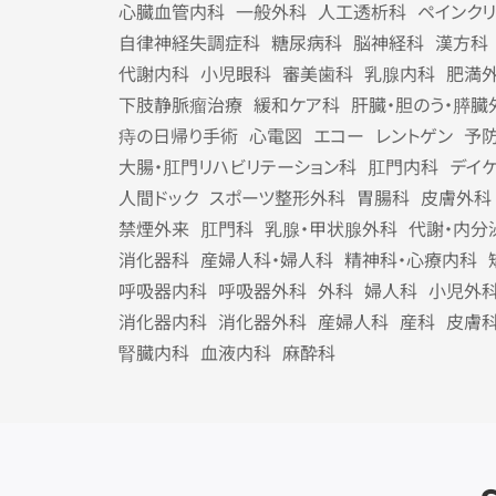
心臓血管内科
一般外科
人工透析科
ペインク
自律神経失調症科
糖尿病科
脳神経科
漢方科
代謝内科
小児眼科
審美歯科
乳腺内科
肥満
下肢静脈瘤治療
緩和ケア科
肝臓・胆のう・膵臓
痔の日帰り手術
心電図
エコー
レントゲン
予
大腸・肛門リハビリテーション科
肛門内科
デイ
人間ドック
スポーツ整形外科
胃腸科
皮膚外科
禁煙外来
肛門科
乳腺・甲状腺外科
代謝・内分
消化器科
産婦人科・婦人科
精神科・心療内科
呼吸器内科
呼吸器外科
外科
婦人科
小児外
消化器内科
消化器外科
産婦人科
産科
皮膚
腎臓内科
血液内科
麻酔科