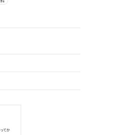
線科
ってか