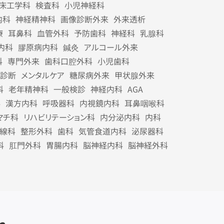
床工学科
検査科
小児神経科
内科
神経精神科
画像診断外来
外来透析
療
耳鼻科
血管外科
予防歯科
神経科
乳腺科
内科
膠原病内科
鍼灸
アルコール外来
科
専門外来
歯科口腔外科
小児歯科
診断
メンタルケア
糖尿病外来
甲状腺外来
科
老年精神科
一般検診
神経内科
AGA
科
漢方内科
呼吸器科
内視鏡内科
耳鼻咽喉科
マチ科
リハビリテーション科
内分泌内科
内科
線科
整形外科
歯科
気管食道内科
泌尿器科
科
肛門外科
胃腸内科
脳神経内科
脳神経外科