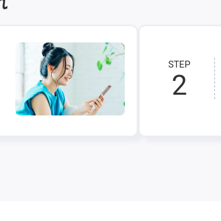
れ
STEP
2