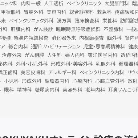
リニック科
内科一般
人工透析
ペインクリニック
大腸肛門科
臨
甲状腺科
胃腸外科
美容内科
総合診療科
救急科
疼痛緩和
外来
ペインクリニック外科
漢方薬
臨床検査科
栄養科
訪問診
外科
肝臓内科
がん検診
睡眠時無呼吸症候群
不整脈科
一般
防接種
経鼻内視鏡検査
消化器外来
内視鏡検査
脳外科
腎内
ケア
総合内科
通所リハビリテーション
児童・思春期精神科
健康
治療外来
がん相談
人生科
婦人内科
東洋医学内科
透析内
泌内科
外科・小児外科
形成外科・美容外科
乳腺外科
循環器
矯正歯科
美容皮膚科
アレルギー科
ペインクリニック内科
リウ
科
小児科
形成外科
循環器内科
心療内科
心臓血管外科
放射
科
眼科
精神科
糖尿病内科
美容外科
老年内科
耳鼻いんこう