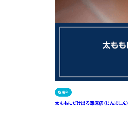
皮膚科
太ももにだけ出る蕁麻疹（じんましん