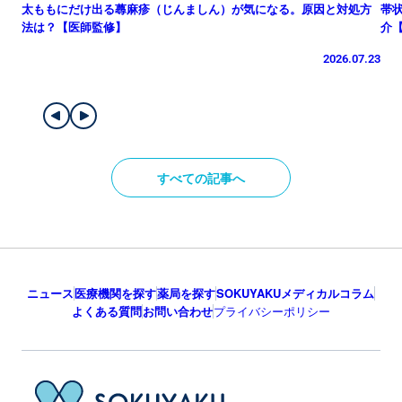
太ももにだけ出る蕁麻疹（じんましん）が気になる。原因と対処方
帯
法は？【医師監修】
介
2026.07.23
すべての記事へ
ニュース
医療機関を探す
薬局を探す
SOKUYAKUメディカルコラム
よくある質問
お問い合わせ
プライバシーポリシー