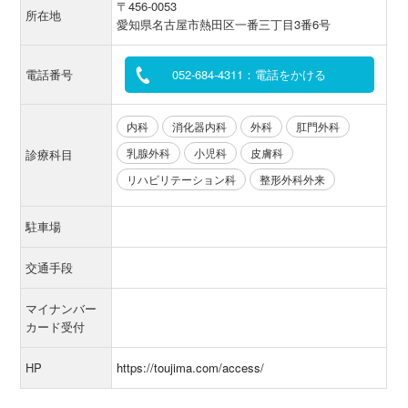
〒456-0053
所在地
愛知県名古屋市熱田区一番三丁目3番6号
電話番号
052-684-4311：電話をかける
内科
消化器内科
外科
肛門外科
乳腺外科
小児科
皮膚科
診療科目
リハビリテーション科
整形外科外来
駐車場
交通手段
マイナンバー
カード受付
HP
https://toujima.com/access/