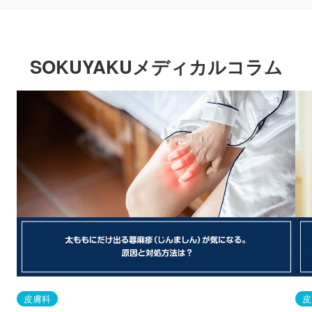
SOKUYAKUメディカルコラム
皮膚科
皮