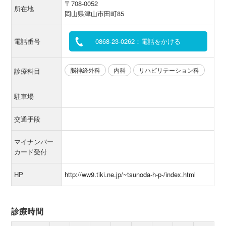
〒708-0052
所在地
岡山県津山市田町85
電話番号
0868-23-0262：電話をかける
脳神経外科
内科
リハビリテーション科
診療科目
駐車場
交通手段
マイナンバー
カード受付
HP
http://ww9.tiki.ne.jp/~tsunoda-h-p-/index.html
診療時間