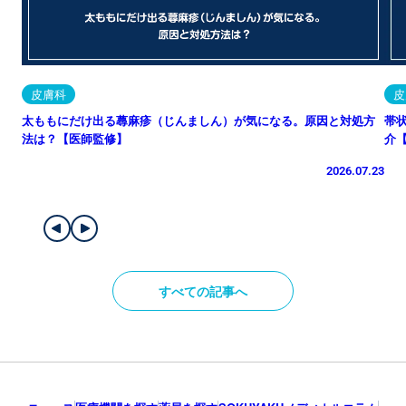
皮膚科
皮
太ももにだけ出る蕁麻疹（じんましん）が気になる。原因と対処方
帯
法は？【医師監修】
介
2026.07.23
すべての記事へ