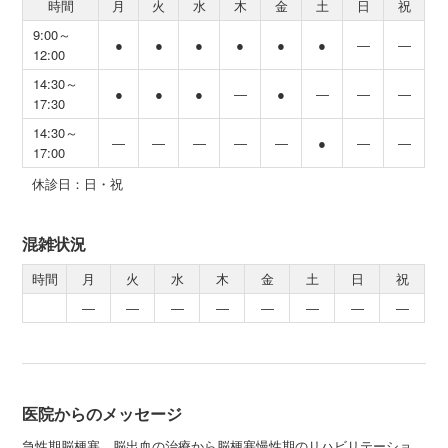
時間
月
火
水
木
金
土
日
祝
9:00～
●
●
●
●
●
●
―
―
12:00
14:30～
●
●
●
―
●
―
―
―
17:30
14:30～
―
―
―
―
―
●
―
―
17:00
休診日：日・祝
混雑状況
時間
月
火
水
木
金
土
日
祝
―
―
―
―
―
―
―
―
医院からのメッセージ
急性期脳梗塞、脳出血の治療から脳梗塞慢性期のリハビリテーショ