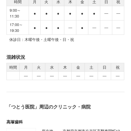
時間
月
火
水
木
金
土
日
祝
9:00～
●
●
●
●
●
●
―
―
11:30
17:00～
●
●
●
―
●
―
―
―
19:30
休診日：木曜午後・土曜午後・日・祝
混雑状況
時間
月
火
水
木
金
土
日
祝
―
―
―
―
―
―
―
―
「つとう医院」周辺のクリニック・病院
高塚歯科
所在地
京都府京都市左京区高野東開町13