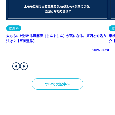
皮膚科
皮
太ももにだけ出る蕁麻疹（じんましん）が気になる。原因と対処方
帯
法は？【医師監修】
介
2026.07.23
すべての記事へ