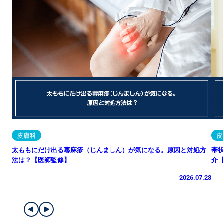
皮膚科
皮
太ももにだけ出る蕁麻疹（じんましん）が気になる。原因と対処方
帯
法は？【医師監修】
介
2026.07.23