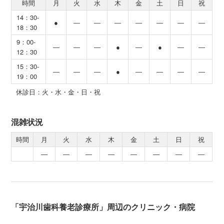
時間
月
火
水
木
金
土
日
祝
14：30-
●
―
―
―
―
―
―
―
18：30
9：00-
―
―
―
●
―
●
―
―
12：30
15：30-
―
―
―
●
―
―
―
―
19：00
休診日：火・水・金・日・祝
混雑状況
時間
月
火
水
木
金
土
日
祝
―
―
―
―
―
―
―
―
「宇治川歯科養老診療所」周辺のクリニック・病院