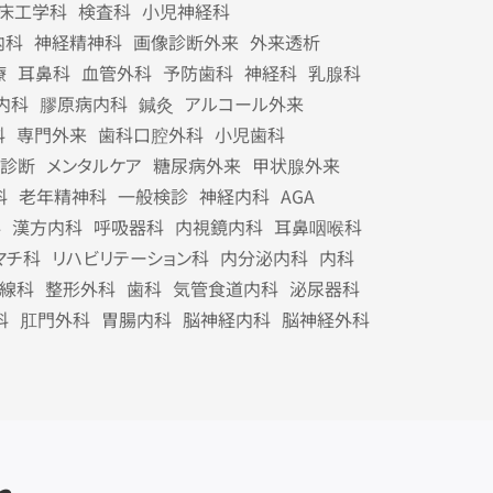
床工学科
検査科
小児神経科
内科
神経精神科
画像診断外来
外来透析
療
耳鼻科
血管外科
予防歯科
神経科
乳腺科
内科
膠原病内科
鍼灸
アルコール外来
科
専門外来
歯科口腔外科
小児歯科
診断
メンタルケア
糖尿病外来
甲状腺外来
科
老年精神科
一般検診
神経内科
AGA
科
漢方内科
呼吸器科
内視鏡内科
耳鼻咽喉科
マチ科
リハビリテーション科
内分泌内科
内科
線科
整形外科
歯科
気管食道内科
泌尿器科
科
肛門外科
胃腸内科
脳神経内科
脳神経外科