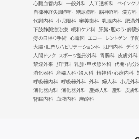
心臓血管内科
一般外科
人工透析科
ペインク
自律神経失調症科
糖尿病科
脳神経科
漢方科
代謝内科
小児眼科
審美歯科
乳腺内科
肥満
下肢静脈瘤治療
緩和ケア科
肝臓・胆のう・膵臓
痔の日帰り手術
心電図
エコー
レントゲン
予
大腸・肛門リハビリテーション科
肛門内科
デイ
人間ドック
スポーツ整形外科
胃腸科
皮膚外科
禁煙外来
肛門科
乳腺・甲状腺外科
代謝・内分
消化器科
産婦人科・婦人科
精神科・心療内科
呼吸器内科
呼吸器外科
外科
婦人科
小児外
消化器内科
消化器外科
産婦人科
産科
皮膚
腎臓内科
血液内科
麻酔科