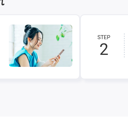
れ
STEP
2