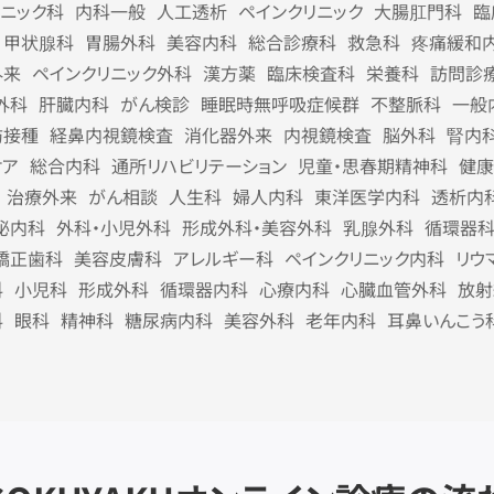
リニック科
内科一般
人工透析
ペインクリニック
大腸肛門科
臨
甲状腺科
胃腸外科
美容内科
総合診療科
救急科
疼痛緩和
外来
ペインクリニック外科
漢方薬
臨床検査科
栄養科
訪問診
外科
肝臓内科
がん検診
睡眠時無呼吸症候群
不整脈科
一般
防接種
経鼻内視鏡検査
消化器外来
内視鏡検査
脳外科
腎内
ケア
総合内科
通所リハビリテーション
児童・思春期精神科
健康
治療外来
がん相談
人生科
婦人内科
東洋医学内科
透析内
泌内科
外科・小児外科
形成外科・美容外科
乳腺外科
循環器
矯正歯科
美容皮膚科
アレルギー科
ペインクリニック内科
リウ
科
小児科
形成外科
循環器内科
心療内科
心臓血管外科
放射
科
眼科
精神科
糖尿病内科
美容外科
老年内科
耳鼻いんこう