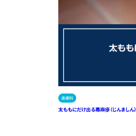
皮膚科
太ももにだけ出る蕁麻疹（じんましん