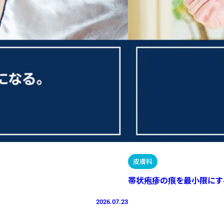
皮膚科
帯状疱疹の痕を最小限にす
2026.07.23