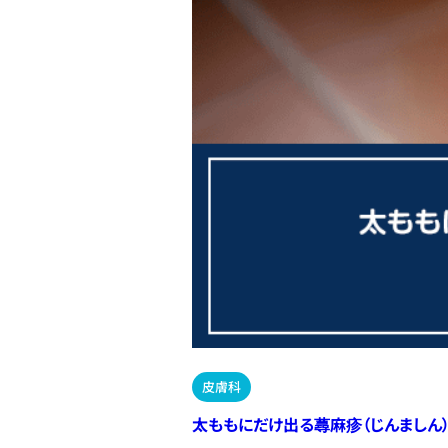
皮膚科
太ももにだけ出る蕁麻疹（じんましん