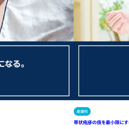
皮膚科
帯状疱疹の痕を最小限にす