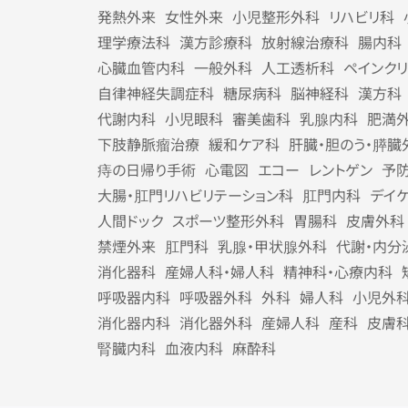
発熱外来
女性外来
小児整形外科
リハビリ科
理学療法科
漢方診療科
放射線治療科
腸内科
心臓血管内科
一般外科
人工透析科
ペインク
自律神経失調症科
糖尿病科
脳神経科
漢方科
代謝内科
小児眼科
審美歯科
乳腺内科
肥満
下肢静脈瘤治療
緩和ケア科
肝臓・胆のう・膵臓
痔の日帰り手術
心電図
エコー
レントゲン
予
大腸・肛門リハビリテーション科
肛門内科
デイ
人間ドック
スポーツ整形外科
胃腸科
皮膚外科
禁煙外来
肛門科
乳腺・甲状腺外科
代謝・内分
消化器科
産婦人科・婦人科
精神科・心療内科
呼吸器内科
呼吸器外科
外科
婦人科
小児外
消化器内科
消化器外科
産婦人科
産科
皮膚
腎臓内科
血液内科
麻酔科