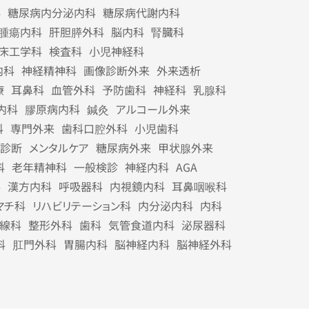
科
糖尿病内分泌内科
糖尿病代謝内科
腫瘍内科
肝胆膵外科
脳内科
腎臓科
床工学科
検査科
小児神経科
内科
神経精神科
画像診断外来
外来透析
療
耳鼻科
血管外科
予防歯科
神経科
乳腺科
内科
膠原病内科
鍼灸
アルコール外来
科
専門外来
歯科口腔外科
小児歯科
診断
メンタルケア
糖尿病外来
甲状腺外来
科
老年精神科
一般検診
神経内科
AGA
科
漢方内科
呼吸器科
内視鏡内科
耳鼻咽喉科
マチ科
リハビリテーション科
内分泌内科
内科
線科
整形外科
歯科
気管食道内科
泌尿器科
科
肛門外科
胃腸内科
脳神経内科
脳神経外科