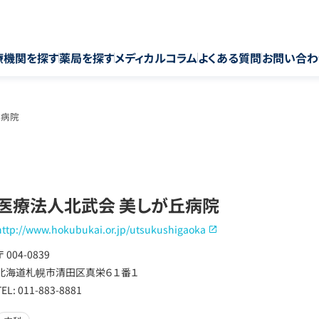
療機関を探す
薬局を探す
メディカルコラム
よくある質問
お問い合わ
丘病院
医療法人北武会 美しが丘病院
http://www.hokubukai.or.jp/utsukushigaoka
〒 004-0839
北海道札幌市清田区真栄６１番１
TEL: 011-883-8881