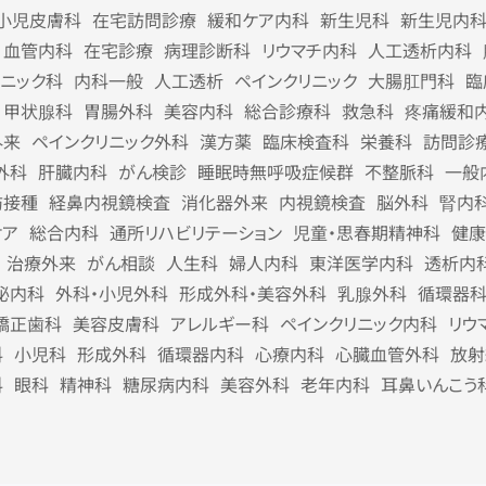
小児皮膚科
在宅訪問診療
緩和ケア内科
新生児科
新生児内
血管内科
在宅診療
病理診断科
リウマチ内科
人工透析内科
リニック科
内科一般
人工透析
ペインクリニック
大腸肛門科
臨
甲状腺科
胃腸外科
美容内科
総合診療科
救急科
疼痛緩和
外来
ペインクリニック外科
漢方薬
臨床検査科
栄養科
訪問診
外科
肝臓内科
がん検診
睡眠時無呼吸症候群
不整脈科
一般
防接種
経鼻内視鏡検査
消化器外来
内視鏡検査
脳外科
腎内
ケア
総合内科
通所リハビリテーション
児童・思春期精神科
健康
治療外来
がん相談
人生科
婦人内科
東洋医学内科
透析内
泌内科
外科・小児外科
形成外科・美容外科
乳腺外科
循環器
矯正歯科
美容皮膚科
アレルギー科
ペインクリニック内科
リウ
科
小児科
形成外科
循環器内科
心療内科
心臓血管外科
放射
科
眼科
精神科
糖尿病内科
美容外科
老年内科
耳鼻いんこう