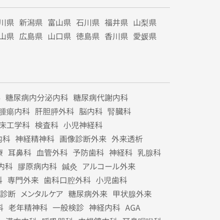
川県
新潟県
富山県
石川県
福井県
山梨県
山県
広島県
山口県
徳島県
香川県
愛媛県
科
糖尿病内分泌内科
糖尿病代謝内科
腫瘍内科
肝胆膵外科
脳内科
腎臓科
床工学科
検査科
小児神経科
内科
神経精神科
画像診断外来
外来透析
療
耳鼻科
血管外科
予防歯科
神経科
乳腺科
内科
膠原病内科
鍼灸
アルコール外来
科
専門外来
歯科口腔外科
小児歯科
診断
メンタルケア
糖尿病外来
甲状腺外来
科
老年精神科
一般検診
神経内科
AGA