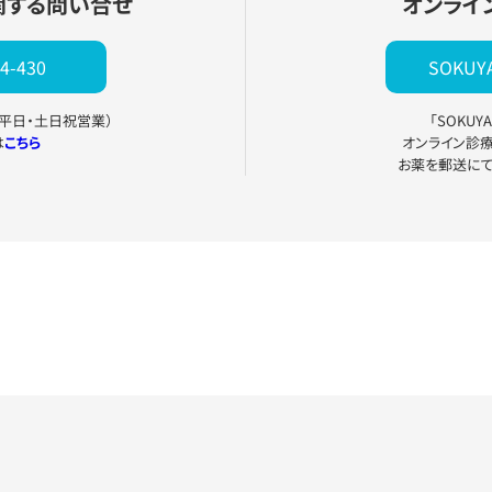
関する問い合せ
オンライ
4-430
SOKU
0（平日・土日祝営業）
「SOKU
は
こちら
オンライン診
お薬を郵送に