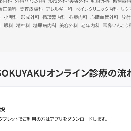
泌内科
外科・小児外科
形成外科・美容外科
乳腺外科
循環器
矯正歯科
美容皮膚科
アレルギー科
ペインクリニック内科
リウ
科
小児科
形成外科
循環器内科
心療内科
心臓血管外科
放射
科
眼科
精神科
糖尿病内科
美容外科
老年内科
耳鼻いんこう
SOKUYAKU
オンライン診療の流
択
・タブレットでご利用の方はアプリをダウンロードします。