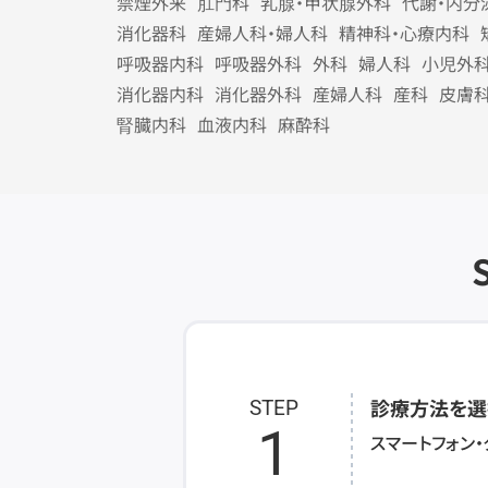
禁煙外来
肛門科
乳腺・甲状腺外科
代謝・内分
消化器科
産婦人科・婦人科
精神科・心療内科
呼吸器内科
呼吸器外科
外科
婦人科
小児外
消化器内科
消化器外科
産婦人科
産科
皮膚
腎臓内科
血液内科
麻酔科
診療方法を選
STEP
1
スマートフォン