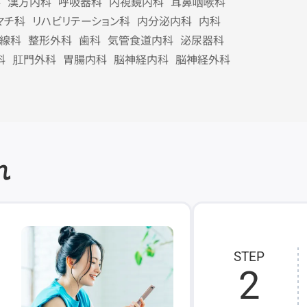
科
漢方内科
呼吸器科
内視鏡内科
耳鼻咽喉科
マチ科
リハビリテーション科
内分泌内科
内科
線科
整形外科
歯科
気管食道内科
泌尿器科
科
肛門外科
胃腸内科
脳神経内科
脳神経外科
れ
STEP
2