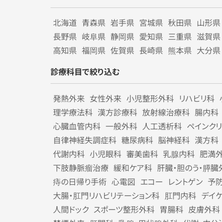
北海道
青森県
岩手県
宮城県
秋田県
山形県
長野県
岐阜県
静岡県
愛知県
三重県
滋賀県
高知県
福岡県
佐賀県
長崎県
熊本県
大分県
診療科目で絞り込む
発熱外来
女性外来
小児整形外科
リハビリ科
理学療法科
漢方診療科
放射線治療科
腸内科
心臓血管内科
一般外科
人工透析科
ペインク
自律神経失調症科
糖尿病科
脳神経科
漢方科
代謝内科
小児眼科
審美歯科
乳腺内科
肥満
下肢静脈瘤治療
緩和ケア科
肝臓・胆のう・膵臓
痔の日帰り手術
心電図
エコー
レントゲン
予
大腸・肛門リハビリテーション科
肛門内科
デイ
人間ドック
スポーツ整形外科
胃腸科
皮膚外科