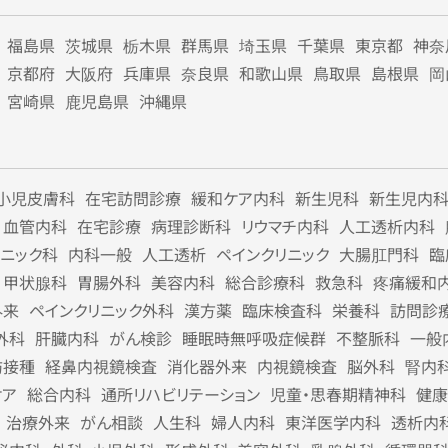
福島県
茨城県
栃木県
群馬県
埼玉県
千葉県
東京都
神奈
京都府
大阪府
兵庫県
奈良県
和歌山県
鳥取県
島根県
岡
宮崎県
鹿児島県
沖縄県
小児皮膚科
在宅訪問診療
緩和ケア内科
新生児科
新生児内
血管内科
在宅診療
病理診断科
リウマチ内科
人工透析内科
リニック科
内科一般
人工透析
ペインクリニック
大腸肛門科
臨
甲状腺科
胃腸外科
美容内科
総合診療科
救急科
疼痛緩和
外来
ペインクリニック外科
漢方薬
臨床検査科
栄養科
訪問診
外科
肝臓内科
がん検診
睡眠時無呼吸症候群
不整脈科
一般
防接種
経鼻内視鏡検査
消化器外来
内視鏡検査
脳外科
腎内
ケア
総合内科
通所リハビリテーション
児童・思春期精神科
健康
治療外来
がん相談
人生科
婦人内科
東洋医学内科
透析内