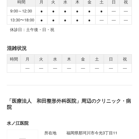
時間
月
火
水
木
金
土
日
祝
9:00～12:30
●
●
●
●
●
●
―
―
13:30〜18:00
●
●
●
●
●
―
―
―
休診日：土午後・日・祝
混雑状況
時間
月
火
水
木
金
土
日
祝
―
―
―
―
―
―
―
―
「医療法人 和田整形外科医院」周辺のクリニック・病
院
水ノ江医院
所在地
福岡県那珂川市今光3丁目11