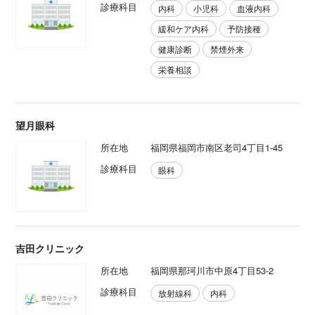
診療科目
内科
小児科
血液内科
緩和ケア内科
予防接種
健康診断
禁煙外来
栄養相談
望月眼科
所在地
福岡県福岡市南区老司4丁目1-45
診療科目
眼科
吉田クリニック
所在地
福岡県那珂川市中原4丁目53-2
診療科目
放射線科
内科