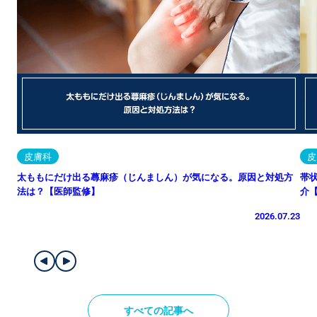
皮膚科
皮
太ももにだけ出る蕁麻疹（じんましん）が気になる。原因と対処方
帯
法は？【医師監修】
介
2026.07.23
すべての記事へ