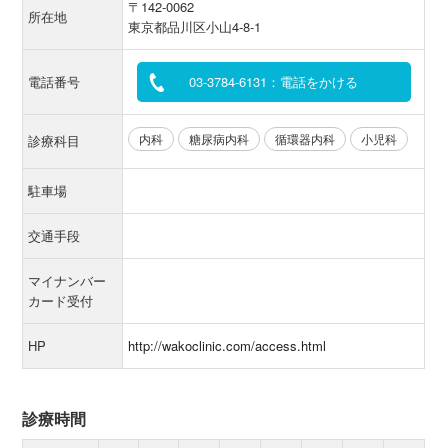
〒142-0062
所在地
東京都品川区小山4-8-1
電話番号
03-3784-6131：電話をかける
内科
糖尿病内科
循環器内科
小児科
診療科目
駐車場
交通手段
マイナンバー
カード受付
HP
http://wakoclinic.com/access.html
診療時間