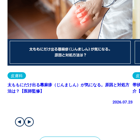
皮膚科
皮
太ももにだけ出る蕁麻疹（じんましん）が気になる。原因と対処方
帯
法は？【医師監修】
介
2026.07.23