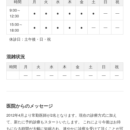
時間
月
火
水
木
金
土
日
祝
9:00～
●
●
●
●
●
●
―
―
12:30
15:00～
●
●
●
●
●
―
―
―
18:00
休診日：土午後・日・祝
混雑状況
時間
月
火
水
木
金
土
日
祝
―
―
―
―
―
―
―
―
医院からのメッセージ
2012年4月より常勤医師が2名となります。現在の診療方式に加え
て、新たに予約診療もスタートいたします。 これにより今後はお待
ちになる時間が大幅に短縮され、速やかに診察を受けて頂くことが可