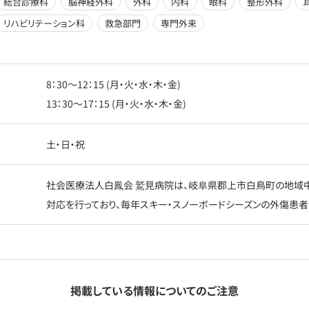
総合診療科
脳神経外科
外科
内科
眼科
整形外科
リハビリテーション科
救急部門
専門外来
8：30〜12：15 (月・火・水・木・金)
13：30〜17：15 (月・火・水・木・金)
土・日・祝
社会医療法人白鳳会 鷲見病院は、岐阜県郡上市白鳥町の地域中核
対応を行っており、毎年スキー・スノーボードシーズンの外傷患者
掲載している情報についてのご注意