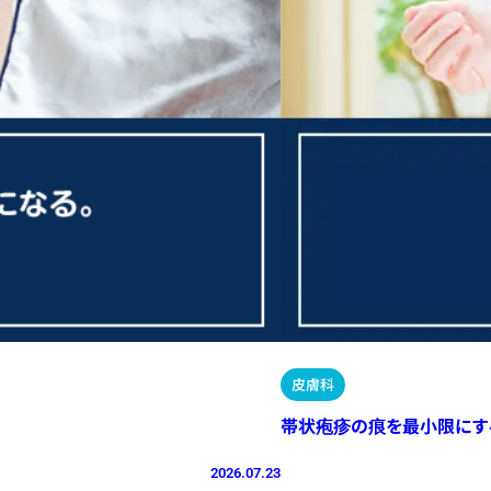
皮膚科
帯状疱疹の痕を最小限にす
2026.07.23