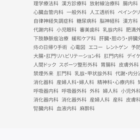
理学療法科
漢方診療科
放射線治療科
腸内科
心臓血管内科
一般外科
人工透析科
ペインク
自律神経失調症科
糖尿病科
脳神経科
漢方科
代謝内科
小児眼科
審美歯科
乳腺内科
肥満
下肢静脈瘤治療
緩和ケア科
肝臓・胆のう・膵臓
痔の日帰り手術
心電図
エコー
レントゲン
予
大腸・肛門リハビリテーション科
肛門内科
デイ
人間ドック
スポーツ整形外科
胃腸科
皮膚外科
禁煙外来
肛門科
乳腺・甲状腺外科
代謝・内分
消化器科
産婦人科・婦人科
精神科・心療内科
呼吸器内科
呼吸器外科
外科
婦人科
小児外
消化器内科
消化器外科
産婦人科
産科
皮膚
腎臓内科
血液内科
麻酔科