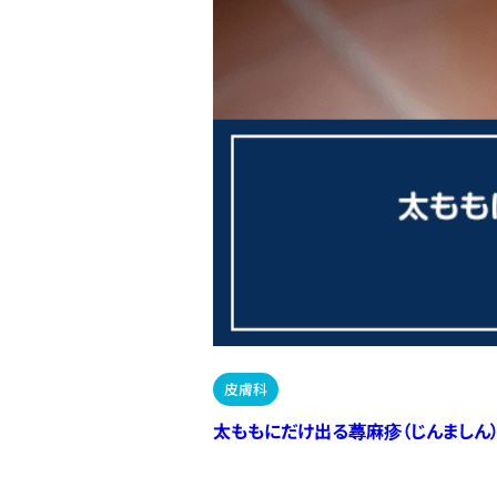
皮膚科
太ももにだけ出る蕁麻疹（じんましん