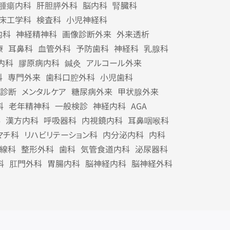
腫瘍内科
肝胆膵外科
脳内科
腎臓科
床工学科
検査科
小児神経科
内科
神経精神科
画像診断外来
外来透析
療
耳鼻科
血管外科
予防歯科
神経科
乳腺科
内科
膠原病内科
鍼灸
アルコール外来
科
専門外来
歯科口腔外科
小児歯科
診断
メンタルケア
糖尿病外来
甲状腺外来
科
老年精神科
一般検診
神経内科
AGA
科
漢方内科
呼吸器科
内視鏡内科
耳鼻咽喉科
マチ科
リハビリテーション科
内分泌内科
内科
線科
整形外科
歯科
気管食道内科
泌尿器科
科
肛門外科
胃腸内科
脳神経内科
脳神経外科