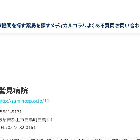
療機関を探す
薬局を探す
メディカルコラム
よくある質問
お問い合わ
鷲見病院
http://sumihosp.or.jp/
〒 501-5121
岐阜県郡上市白鳥町白鳥2-1
TEL: 0575-82-3151