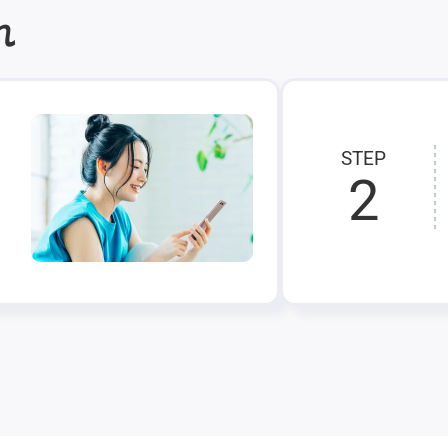
れ
STEP
2