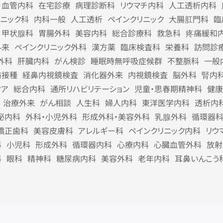
血管内科
在宅診療
病理診断科
リウマチ内科
人工透析内科
リニック科
内科一般
人工透析
ペインクリニック
大腸肛門科
臨
甲状腺科
胃腸外科
美容内科
総合診療科
救急科
疼痛緩和
外来
ペインクリニック外科
漢方薬
臨床検査科
栄養科
訪問診
外科
肝臓内科
がん検診
睡眠時無呼吸症候群
不整脈科
一般
防接種
経鼻内視鏡検査
消化器外来
内視鏡検査
脳外科
腎内
ケア
総合内科
通所リハビリテーション
児童・思春期精神科
健康
治療外来
がん相談
人生科
婦人内科
東洋医学内科
透析内
泌内科
外科・小児外科
形成外科・美容外科
乳腺外科
循環器
矯正歯科
美容皮膚科
アレルギー科
ペインクリニック内科
リウ
科
小児科
形成外科
循環器内科
心療内科
心臓血管外科
放射
科
眼科
精神科
糖尿病内科
美容外科
老年内科
耳鼻いんこう